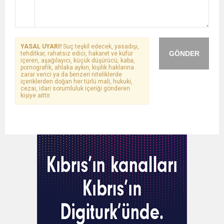
YASAL UYARI!
Suç teşkil edecek, yasadışı,
GÖNDER
tehditkar, rahatsız edici, hakaret ve küfür
içeren, aşağılayıcı, küçük düşürücü, kaba,
pornografik, ahlaka aykırı, kişilik haklarına
zarar verici ya da benzeri niteliklerde
içeriklerden doğan her türlü mali, hukuki,
cezai, idari sorumluluk içeriği gönderen
kişiye aittir.