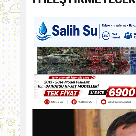
9:30
SON DAKİKA
13:49
İran, Hürmüz’de kontey
13:42
BEROVA: HAYAT PAHALI
20:30
Cumhurbaşkanı Erhürman