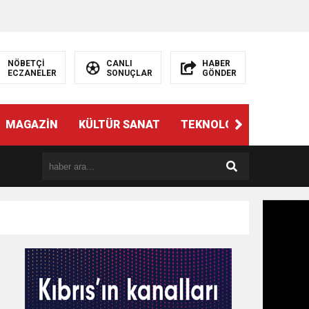
NÖBETÇİ
CANLI
HABER
ECZANELER
SONUÇLAR
GÖNDER
MAGAZİN
KÜLTÜR SANAT
TEKNOLOJİ
GÜNÜN 