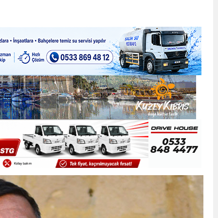
ner gemisini hedef aldı
LIĞI ÖNGÖRÜMÜZ YÜZDE 7.5 İLE 8.5 ARASINDA
 sergi açılışında fenalaşarak hastaneye kaldırıldı