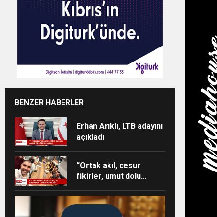
BENZER HABERLER
Erhan Arıklı, LTB adayını
açıkladı
“Ortak akıl, cesur
fikirler, umut dolu
projeler ve heyecan
dolu bir ekip”