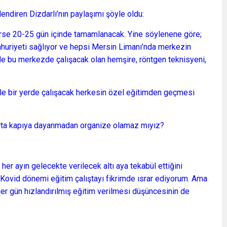
diren Dizdarlı’nın paylaşımı şöyle oldu:
irse 20-25 gün içinde tamamlanacak. Yine söylenene göre;
mhuriyeti sağlıyor ve hepsi Mersin Limanı’nda merkezin
 de bu merkezde çalışacak olan hemşire, röntgen teknisyeni,
?
öyle bir yerde çalışacak herkesin özel eğitimden geçmesi
urta kapıya dayanmadan organize olamaz mıyız?
her ayın gelecekte verilecek altı aya tekabül ettiğini
. Kovid dönemi eğitim çalıştayı fikrimde ısrar ediyorum. Ama
her gün hızlandırılmış eğitim verilmesi düşüncesinin de