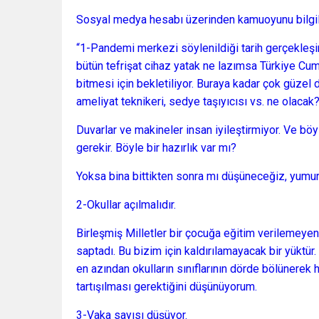
Sosyal medya hesabı üzerinden kamuoyunu bilgilen
“1-Pandemi merkezi söylenildiği tarih gerçekleş
bütün tefrişat cihaz yatak ne lazımsa Türkiye Cu
bitmesi için bekletiliyor. Buraya kadar çok güzel
ameliyat teknikeri, sedye taşıyıcısı vs. ne olacak
Duvarlar ve makineler insan iyileştirmiyor. Ve b
gerekir. Böyle bir hazırlık var mı?
Yoksa bina bittikten sonra mı düşüneceğiz, yum
2-Okullar açılmalıdır.
Birleşmiş Milletler bir çocuğa eğitim verilemeyen 
saptadı. Bu bizim için kaldırılamayacak bir yüktür
en azından okulların sınıflarının dörde bölünerek 
tartışılması gerektiğini düşünüyorum.
3-Vaka sayısı düşüyor.