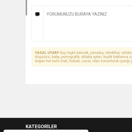
YASAL UYARI!
Suç teşkil edecek, yasadışı, tehditkar, rahats
düşürücü, kaba, pornografik, ahlaka aykırı, kişilik haklarına z
doğan her türlü mali, hukuki, cezai, idari sorumluluk içeriği g
KATEGORİLER