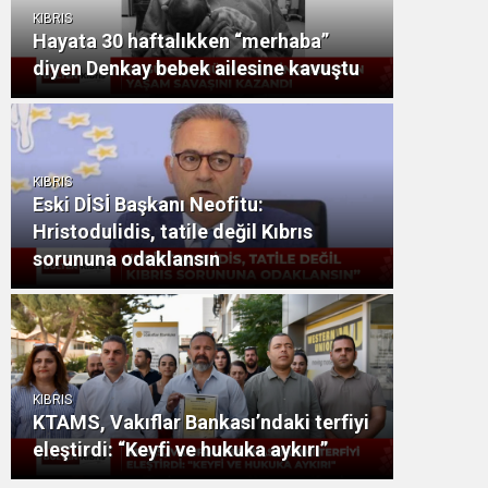
KIBRIS
Hayata 30 haftalıkken “merhaba”
diyen Denkay bebek ailesine kavuştu
KIBRIS
Eski DİSİ Başkanı Neofitu:
Hristodulidis, tatile değil Kıbrıs
sorununa odaklansın
KIBRIS
KTAMS, Vakıflar Bankası’ndaki terfiyi
eleştirdi: “Keyfi ve hukuka aykırı”