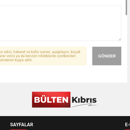
ız edici, hakaret ve küfür içeren, aşağılayıcı, küçük
GÖNDER
arar verici ya da benzeri niteliklerde içeriklerden
önderen kişiye aittir.
SAYFALAR
E