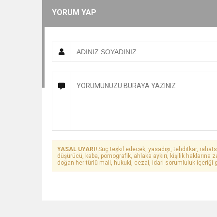
YORUM YAP
YASAL UYARI!
Suç teşkil edecek, yasadışı, tehditkar, rahats
düşürücü, kaba, pornografik, ahlaka aykırı, kişilik haklarına z
doğan her türlü mali, hukuki, cezai, idari sorumluluk içeriği g