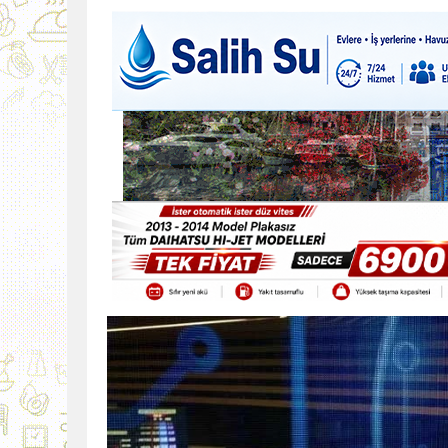
9:30
SON DAKİKA
13:49
İran, Hürmüz’de kontey
13:42
BEROVA: HAYAT PAHALI
20:30
Cumhurbaşkanı Erhürman