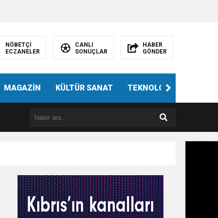
NÖBETÇİ
CANLI
HABER
ECZANELER
SONUÇLAR
GÖNDER
MAGAZİN
KÜLTÜR SANAT
TEKNOLOJİ
GÜNÜN 