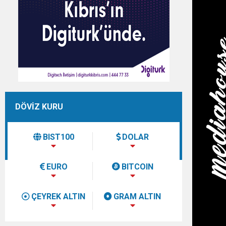
DÖVİZ KURU
BIST100
DOLAR
EURO
BITCOIN
ÇEYREK ALTIN
GRAM ALTIN