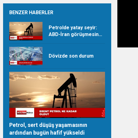
BENZER HABERLER
Petrolde yatay seyir:
ABD-İran görüşmesine
dair beklentiler takip
ediliyor
Dövizde son durum
Petrol, sert düşüş yaşamasının
ardından bugün hafif yükseldi