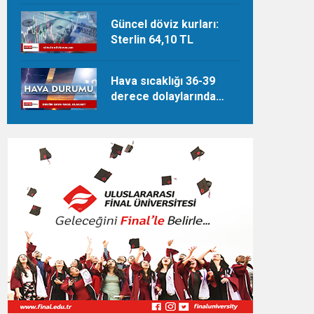
Güncel döviz kurları:
Sterlin 64,10 TL
Hava sıcaklığı 36-39
derece dolaylarında
seyredecek