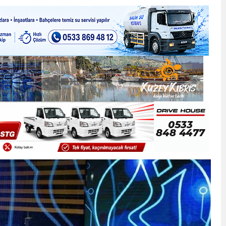
ner gemisini hedef aldı
LIĞI ÖNGÖRÜMÜZ YÜZDE 7.5 İLE 8.5 ARASINDA
 sergi açılışında fenalaşarak hastaneye kaldırıldı