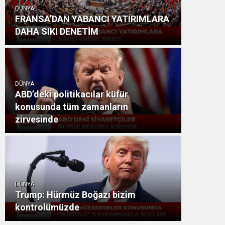
DÜNYA
FRANSA’DAN YABANCI YATIRIMLARA
DAHA SIKI DENETİM
DÜNYA
ABD’deki politikacılar küfür
konusunda tüm zamanların
zirvesinde
DÜNYA
Trump: Hürmüz Boğazı bizim
kontrolümüzde