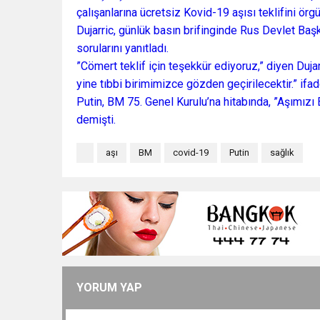
çalışanlarına ücretsiz Kovid-19 aşısı teklifini örg
Dujarric, günlük basın brifinginde Rus Devlet Başk
sorularını yanıtladı.
”Cömert teklif için teşekkür ediyoruz,” diyen Dujar
yine tıbbi birimimizce gözden geçirilecektir.” ifad
Putin, BM 75. Genel Kurulu’na hitabında, ”Aşımızı
demişti.
aşı
BM
covid-19
Putin
sağlık
YORUM YAP