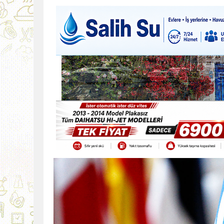
9:30
SON DAKİKA
13:49
İran, Hürmüz’de kontey
13:42
BEROVA: HAYAT PAHALI
20:30
Cumhurbaşkanı Erhürman