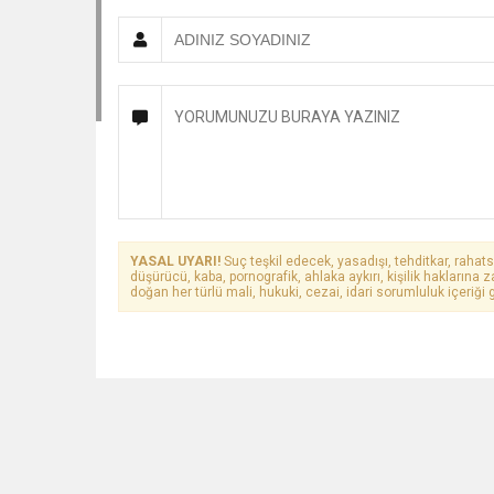
YASAL UYARI!
Suç teşkil edecek, yasadışı, tehditkar, rahats
düşürücü, kaba, pornografik, ahlaka aykırı, kişilik haklarına z
doğan her türlü mali, hukuki, cezai, idari sorumluluk içeriği g