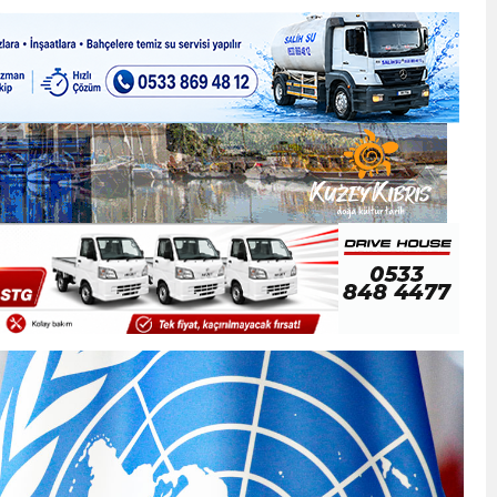
ner gemisini hedef aldı
LIĞI ÖNGÖRÜMÜZ YÜZDE 7.5 İLE 8.5 ARASINDA
 sergi açılışında fenalaşarak hastaneye kaldırıldı