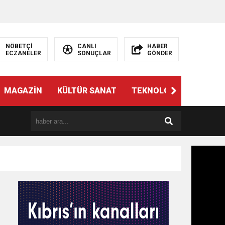
NÖBETÇİ
CANLI
HABER
ECZANELER
SONUÇLAR
GÖNDER
MAGAZİN
KÜLTÜR SANAT
TEKNOLOJİ
GÜNÜN 