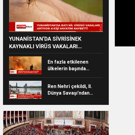
YUNANİSTAN’DA SİVRİSİNEK
KAYNAKLI VİRÜS VAKALARI
YÜKSELİYOR
En fazla etkilenen
ülkelerin başında
İspanya ve Fransa
geliyor
Ren Nehri çekildi, II.
Dünya Savaşı’ndan
kalma bomba ortaya
çıktı