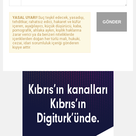
YASAL UYARI!
Suç teşkil edecek, yasadışı,
GÖNDER
tehditkar, rahatsız edici, hakaret ve küfür
içeren, aşağılayıcı, küçük düşürücü, kaba,
pornografik, ahlaka aykırı, kişilik haklarına
zarar verici ya da benzeri niteliklerde
içeriklerden doğan her türlü mali, hukuki,
cezai, idari sorumluluk içeriği gönderen
kişiye aittir.