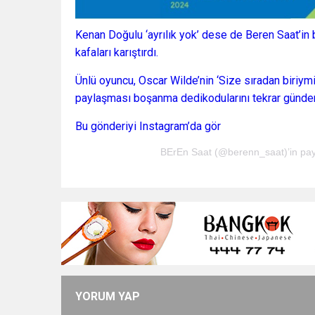
Kenan Doğulu ‘ayrılık yok’ dese de Beren Saat’i
kafaları karıştırdı.
Ünlü oyuncu, Oscar Wilde’nin ‘Size sıradan biriymi
paylaşması boşanma dedikodularını tekrar günde
Bu gönderiyi Instagram’da gör
BErEn Saat (@berenn_saat)’in payl
YORUM YAP