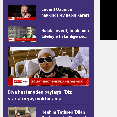
Levent Üzümcü
hakkında ev hapsi kararı
Haluk Levent, tutuklama
talebiyle hakimliğe sevk
edildi
Diva hastaneden paylaştı: ‘Biz
starların yaşı yoktur ama…’
İbrahim Tatlıses ‘Dilan