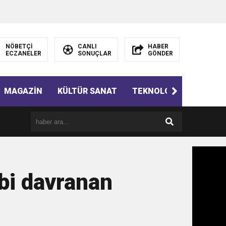
NÖBETÇİ
CANLI
HABER
ECZANELER
SONUÇLAR
GÖNDER
MAGAZİN
KÜLTÜR SANAT
TEKNOLOJİ
GÜNÜN 
ibi davranan