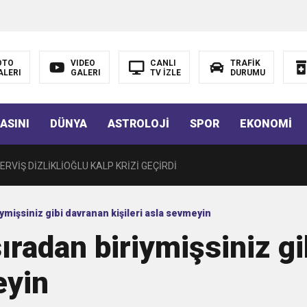
LIĞI ÖNGÖRÜMÜZ YÜZDE 7.5 İLE 8.5 ARASINDA
 sergi açılışında fenalaşarak hastaneye kaldırıldı
OTO
VIDEO
CANLI
TRAFİK
ALERI
GALERI
TV İZLE
DURUMU
 YÖNELİK HAMİTKÖY BARAJINDA TEC*V*Z İDDİASI
ASINI
DÜNYA
ASTROLOJİ
SPOR
EKONOMİ
TANEYE KALDIRILDI!
RVİŞ DİZLİKLİOĞLU KALP KRİZİ GEÇİRDİ
CÜ KARARNAME İLE KALMAYACAK MECLİSTEN GEÇECEK
ymişsiniz gibi davranan kişileri asla sevmeyin
ıradan biriymişsiniz g
T 15.30’DA AÇIKLAYACAĞIZ”
eyin
 EDEN BİR KARARNAME”