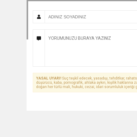
YASAL UYARI!
Suç teşkil edecek, yasadışı, tehditkar, rahats
düşürücü, kaba, pornografik, ahlaka aykırı, kişilik haklarına z
doğan her türlü mali, hukuki, cezai, idari sorumluluk içeriği g