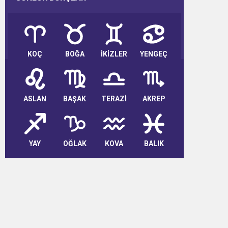
KOÇ
BOĞA
İKİZLER
YENGEÇ
ASLAN
BAŞAK
TERAZİ
AKREP
YAY
OĞLAK
KOVA
BALIK