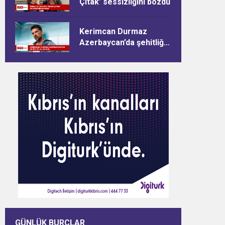
Çıtak’ sessizliğini bozdu
Kerimcan Durmaz
Azerbaycan’da şehitliğe
alınmadı
GÜNLÜK BURÇLAR