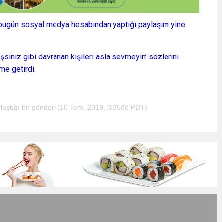
n bugün sosyal medya hesabından yaptığı paylaşım yine
şsiniz gibi davranan kişileri asla sevmeyin’ sözlerini
me getirdi.
aştığı bir gönderi (10 Tem, 2019, 3:35öö PDT)