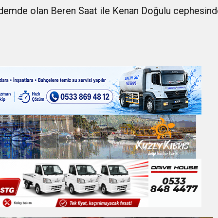
demde olan Beren Saat ile Kenan Doğulu cephesin
ner gemisini hedef aldı
LIĞI ÖNGÖRÜMÜZ YÜZDE 7.5 İLE 8.5 ARASINDA
 sergi açılışında fenalaşarak hastaneye kaldırıldı