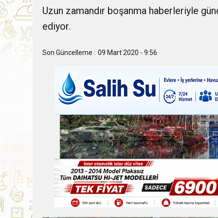
Uzun zamandır boşanma haberleriyle gün
9:30
SON DAKİKA
ediyor.
13:49
İran, Hürmüz’de kontey
Son Güncelleme :
09 Mart 2020 - 9:56
13:42
BEROVA: HAYAT PAHALI
20:30
Cumhurbaşkanı Erhürman