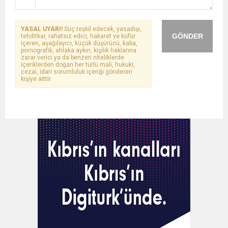
YASAL UYARI!
Suç teşkil edecek, yasadışı,
GÖNDER
tehditkar, rahatsız edici, hakaret ve küfür
içeren, aşağılayıcı, küçük düşürücü, kaba,
pornografik, ahlaka aykırı, kişilik haklarına
zarar verici ya da benzeri niteliklerde
içeriklerden doğan her türlü mali, hukuki,
cezai, idari sorumluluk içeriği gönderen
kişiye aittir.