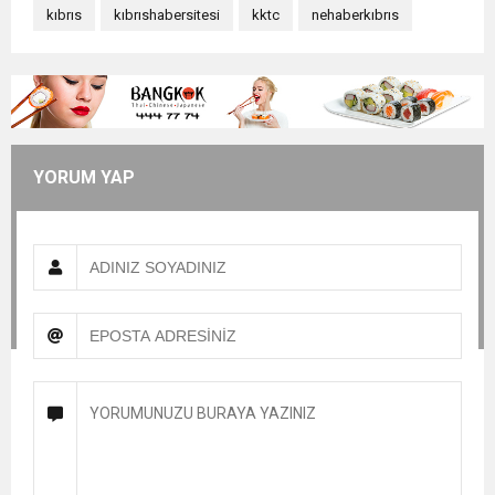
kıbrıs
kıbrıshabersitesi
kktc
nehaberkıbrıs
YORUM YAP