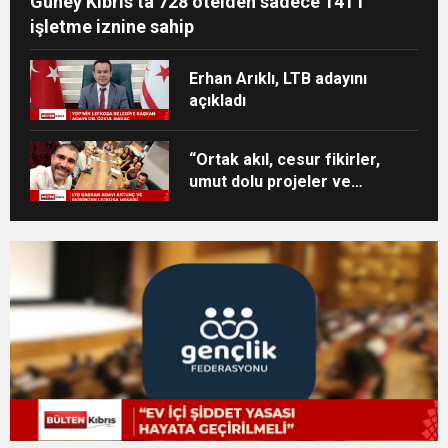
Güney Kıbrıs’ta 728 otelden sadece 141’i
işletme iznine sahip
Erhan Arıklı, LTB adayını
açıkladı
“Ortak akıl, cesur fikirler,
umut dolu projeler ve
heyecan dolu bir ekip”