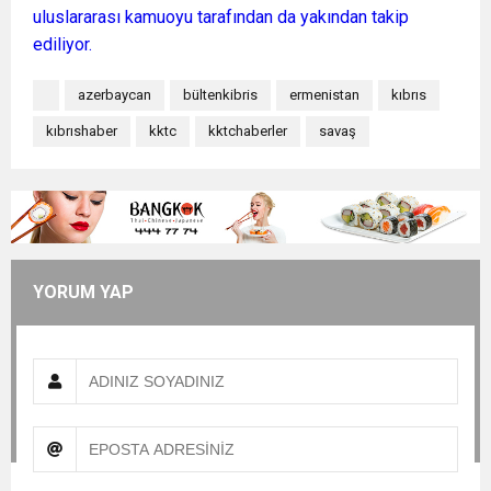
uluslararası kamuoyu tarafından da yakından takip
ediliyor.
azerbaycan
bültenkibris
ermenistan
kıbrıs
kıbrıshaber
kktc
kktchaberler
savaş
YORUM YAP