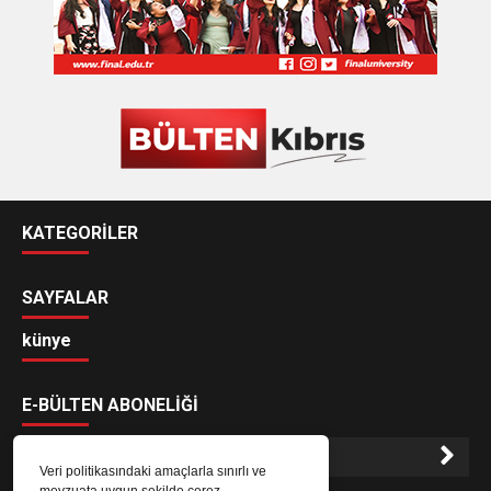
KATEGORİLER
SAYFALAR
künye
E-BÜLTEN ABONELİĞİ
Veri politikasındaki amaçlarla sınırlı ve
mevzuata uygun şekilde çerez