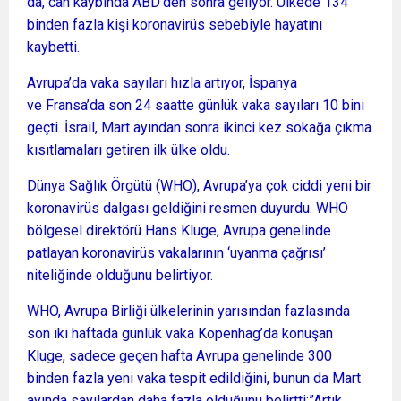
da, can kaybında ABD’den sonra geliyor. Ülkede 134
binden fazla kişi koronavirüs sebebiyle hayatını
kaybetti.
Avrupa’da vaka sayıları hızla artıyor, İspanya
ve Fransa’da son 24 saatte günlük vaka sayıları 10 bini
geçti. İsrail, Mart ayından sonra ikinci kez sokağa çıkma
kısıtlamaları getiren ilk ülke oldu.
Dünya Sağlık Örgütü (WHO), Avrupa’ya çok ciddi yeni bir
koronavirüs dalgası geldiğini resmen duyurdu. WHO
bölgesel direktörü Hans Kluge, Avrupa genelinde
patlayan koronavirüs vakalarının ‘uyanma çağrısı’
niteliğinde olduğunu belirtiyor.
WHO, Avrupa Birliği ülkelerinin yarısından fazlasında
son iki haftada günlük vaka Kopenhag’da konuşan
Kluge, sadece geçen hafta Avrupa genelinde 300
binden fazla yeni vaka tespit edildiğini, bunun da Mart
ayında sayılardan daha fazla olduğunu belirtti:”Artık