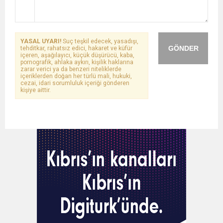
YASAL UYARI!
Suç teşkil edecek, yasadışı,
GÖNDER
tehditkar, rahatsız edici, hakaret ve küfür
içeren, aşağılayıcı, küçük düşürücü, kaba,
pornografik, ahlaka aykırı, kişilik haklarına
zarar verici ya da benzeri niteliklerde
içeriklerden doğan her türlü mali, hukuki,
cezai, idari sorumluluk içeriği gönderen
kişiye aittir.