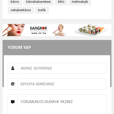
kıbrıs
kıbrıshabersitesi
kktc
mehmetçik
nehaberkıbrıs
trafik
YORUM YAP