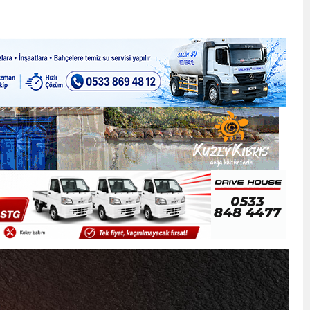
ner gemisini hedef aldı
LIĞI ÖNGÖRÜMÜZ YÜZDE 7.5 İLE 8.5 ARASINDA
 sergi açılışında fenalaşarak hastaneye kaldırıldı