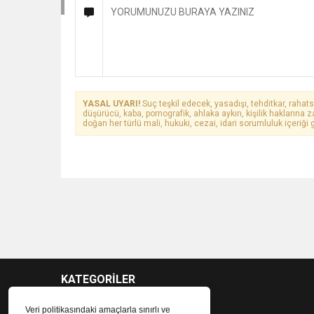
YASAL UYARI!
Suç teşkil edecek, yasadışı, tehditkar, rahats
düşürücü, kaba, pornografik, ahlaka aykırı, kişilik haklarına z
doğan her türlü mali, hukuki, cezai, idari sorumluluk içeriği g
KATEGORİLER
Veri politikasındaki amaçlarla sınırlı ve