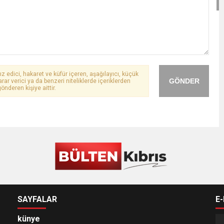
ız edici, hakaret ve küfür içeren, aşağılayıcı, küçük
GÖNDER
arar verici ya da benzeri niteliklerde içeriklerden
önderen kişiye aittir.
SAYFALAR
E
künye