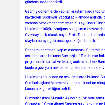
gündemi değerlendirdi.
Geçmiş dönemlerde yapılan araştırmalarda toplu
kaydeden Sucuoğlu yaptığı açıklamada aslında bu
yararına olmaktansa tamamen Kuzey Kıbrıs Türk hal
Hükümetin küçük ortağının bu açılımın karşısında b
Özersay’ın ilk olarak sayın Ersin Tatar ile bir top
olayları buraya getirmesi gerektiğini belirtti.
Pandemi hastanesi yapım aşamasını, Su temin pro
açıklamalarda bulunan Sucuoğlu; ” Tüm bunlar hal
projesindeki tadilat ve Maraş açılımı sadece Başba
bunlara göz yummak tamamen kendimize zarar vere
Hükümet konusunda da açıklamalarda bulunan Su
Cumhurbaşkanlığı seçimi ve olursa ikinci tur ol
konuşmak gerektiğini belirtti.
Cumhurbaşkanı Mustafa Akıncı’nın ”bir boru tami
Sucuoğlu: ” Sayın Akıncı Sanırım su yüzeyinin ne k