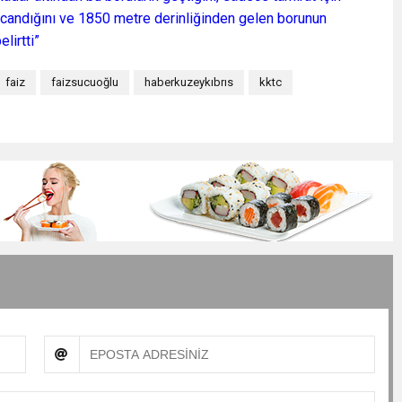
arcandığını ve 1850 metre derinliğinden gelen borunun
lirtti”
faiz
faizsucuoğlu
haberkuzeykıbrıs
kktc