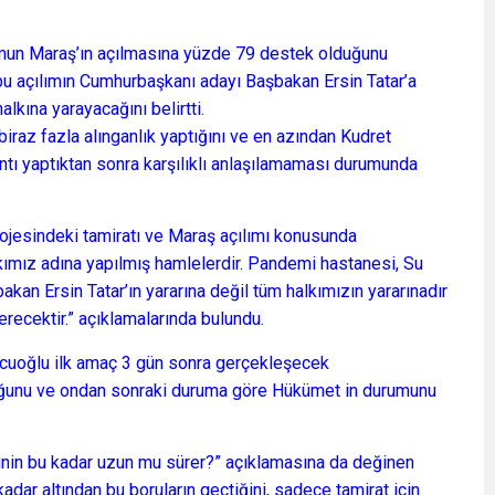
mun Maraş’ın açılmasına yüzde 79 destek olduğunu
 açılımın Cumhurbaşkanı adayı Başbakan Ersin Tatar’a
kına yarayacağını belirtti.
iraz fazla alınganlık yaptığını ve en azından Kudret
lantı yaptıktan sonra karşılıklı anlaşılamaması durumunda
jesindeki tamiratı ve Maraş açılımı konusunda
kımız adına yapılmış hamlelerdir. Pandemi hastanesi, Su
kan Ersin Tatar’ın yararına değil tüm halkımızın yararınadır
cektir.” açıklamalarında bulundu.
cuoğlu ilk amaç 3 gün sonra gerçekleşecek
duğunu ve ondan sonraki duruma göre Hükümet in durumunu
rinin bu kadar uzun mu sürer?” açıklamasına da değinen
adar altından bu boruların geçtiğini, sadece tamirat için