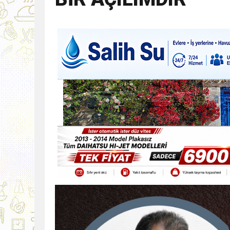
9:30
SON DAKİKA
13:49
İran, Hürmüz’de kontey
13:42
BEROVA: HAYAT PAHALI
20:30
Cumhurbaşkanı Erhürman