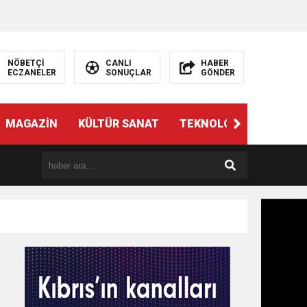
NÖBETÇİ
CANLI
HABER
ECZANELER
SONUÇLAR
GÖNDER
MAGAZİN
KÜLTÜR SANAT
TEKNOLOJİ
GÜNÜN 