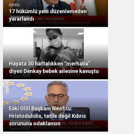
KIBRIS
17 hükümlü yeni düzenlemeden
yararlandı
KIBRIS
Hayata 30 haftalıkken “merhaba”
diyen Denkay bebek ailesine kavuştu
KIBRIS
Eski DİSİ Başkanı Neofitu:
Hristodulidis, tatile değil Kıbrıs
sorununa odaklansın