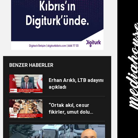
BENZER HABERLER
Erhan Arıklı, LTB adayını
açıkladı
“Ortak akıl, cesur
fikirler, umut dolu
projeler ve heyecan
dolu bir ekip”