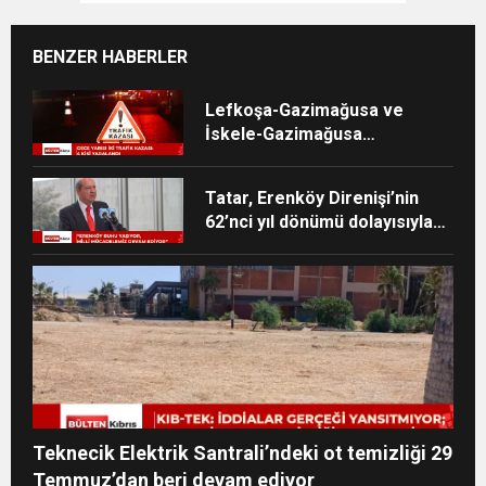
BENZER HABERLER
Lefkoşa-Gazimağusa ve
İskele-Gazimağusa
anayollarında kaza meydana
geldi
Tatar, Erenköy Direnişi’nin
62’nci yıl dönümü dolayısıyla
mesaj yayımladı
Teknecik Elektrik Santrali’ndeki ot temizliği 29
Temmuz’dan beri devam ediyor