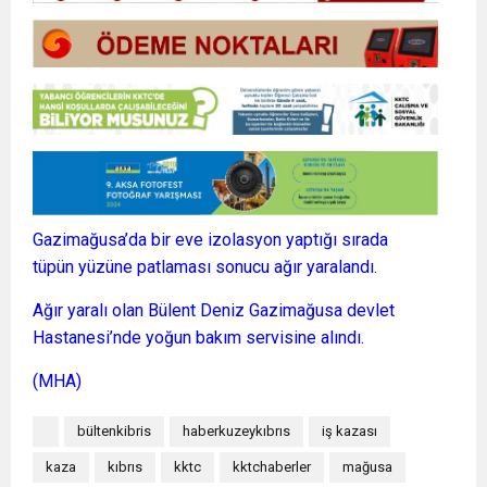
Gazimağusa’da bir eve izolasyon yaptığı sırada
tüpün yüzüne patlaması sonucu ağır yaralandı.
Ağır yaralı olan Bülent Deniz Gazimağusa devlet
Hastanesi’nde yoğun bakım servisine alındı.
(MHA)
bültenkibris
haberkuzeykıbrıs
iş kazası
kaza
kıbrıs
kktc
kktchaberler
mağusa