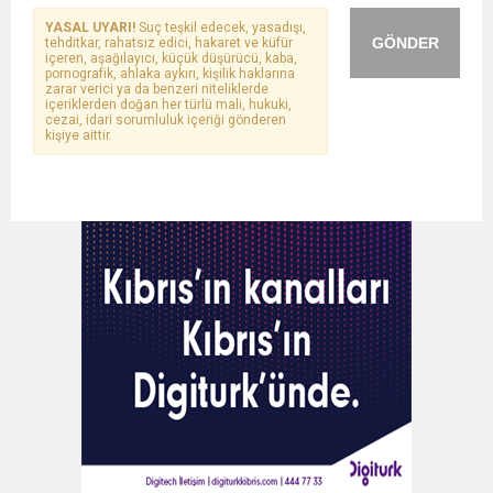
YASAL UYARI!
Suç teşkil edecek, yasadışı,
GÖNDER
tehditkar, rahatsız edici, hakaret ve küfür
içeren, aşağılayıcı, küçük düşürücü, kaba,
pornografik, ahlaka aykırı, kişilik haklarına
zarar verici ya da benzeri niteliklerde
içeriklerden doğan her türlü mali, hukuki,
cezai, idari sorumluluk içeriği gönderen
kişiye aittir.