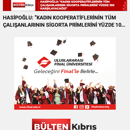
HASİPOĞLU: “KADIN KOOPERATİFLERİNİN TÜM
ÇALIŞANLARININ SİGORTA PRİMLERİNİ YÜZDE 100
KARŞILAYACAĞIZ”