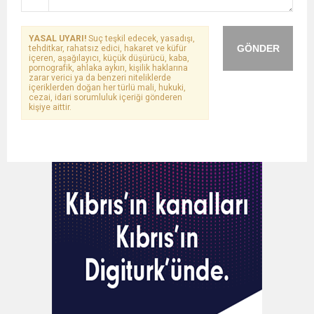
YASAL UYARI!
Suç teşkil edecek, yasadışı,
GÖNDER
tehditkar, rahatsız edici, hakaret ve küfür
içeren, aşağılayıcı, küçük düşürücü, kaba,
pornografik, ahlaka aykırı, kişilik haklarına
zarar verici ya da benzeri niteliklerde
içeriklerden doğan her türlü mali, hukuki,
cezai, idari sorumluluk içeriği gönderen
kişiye aittir.