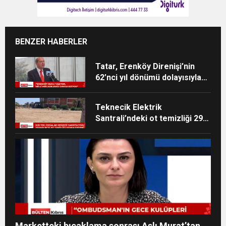
BENZER HABERLER
Tatar, Erenköy Direnişi’nin
62’nci yıl dönümü dolayısıyla
mesaj yayımladı
Teknecik Elektrik
Santrali’ndeki ot temizliği 29
Temmuz’dan beri devam
ediyor
Marketteki bıçaklama sonrası Aslı Murat’tan