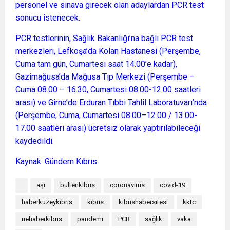
personel ve sınava girecek olan adaylardan PCR test
sonucu istenecek.
PCR testlerinin, Sağlık Bakanlığı’na bağlı PCR test
merkezleri, Lefkoşa’da Kolan Hastanesi (Perşembe,
Cuma tam gün, Cumartesi saat 14.00’e kadar),
Gazimağusa’da Mağusa Tıp Merkezi (Perşembe –
Cuma 08.00 – 16.30, Cumartesi 08.00-12.00 saatleri
arası) ve Girne’de Erduran Tıbbi Tahlil Laboratuvarı’nda
(Perşembe, Cuma, Cumartesi 08.00–12.00 / 13.00-
17.00 saatleri arası) ücretsiz olarak yaptırılabileceği
kaydedildi.
Kaynak: Gündem Kıbrıs
aşı
bültenkibris
coronavirüs
covid-19
haberkuzeykıbrıs
kıbrıs
kıbrıshabersitesi
kktc
nehaberkıbrıs
pandemi
PCR
sağlık
vaka