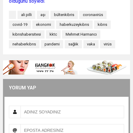
olduğunu söyledi.
ali pilli
aşı
bültenkibris
coronavirüs
covid-19
ekonomi
haberkuzeykıbrıs
kıbrıs
kıbrıshabersitesi
kktc
Mehmet Harmancı
nehaberkıbrıs
pandemi
sağlık
vaka
virüs
YORUM YAP