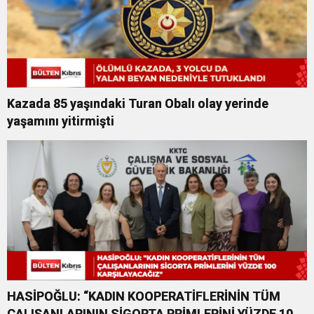
Kazada 85 yaşındaki Turan Obalı olay yerinde
yaşamını yitirmişti
HASİPOĞLU: “KADIN KOOPERATİFLERİNİN TÜM
ÇALIŞANLARININ SİGORTA PRİMLERİNİ YÜZDE 100