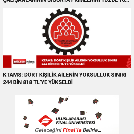
KARŞILAYACAĞIZ”
KTAMS: DÖRT KİŞİLİK AİLENİN YOKSULLUK SINIRI
244 BİN 818 TL’YE YÜKSELDİ