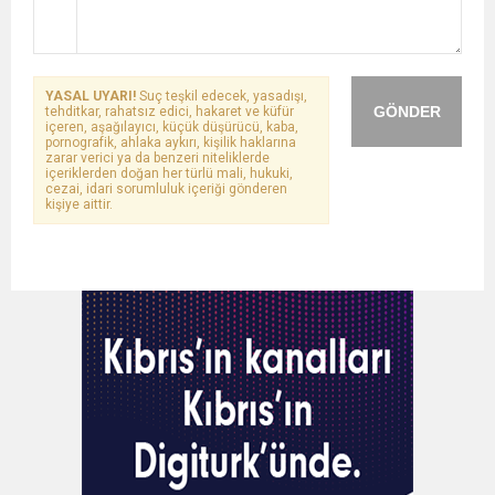
YASAL UYARI!
Suç teşkil edecek, yasadışı,
GÖNDER
tehditkar, rahatsız edici, hakaret ve küfür
içeren, aşağılayıcı, küçük düşürücü, kaba,
pornografik, ahlaka aykırı, kişilik haklarına
zarar verici ya da benzeri niteliklerde
içeriklerden doğan her türlü mali, hukuki,
cezai, idari sorumluluk içeriği gönderen
kişiye aittir.