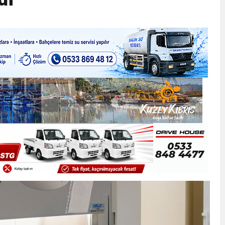
ner gemisini hedef aldı
LIĞI ÖNGÖRÜMÜZ YÜZDE 7.5 İLE 8.5 ARASINDA
 sergi açılışında fenalaşarak hastaneye kaldırıldı