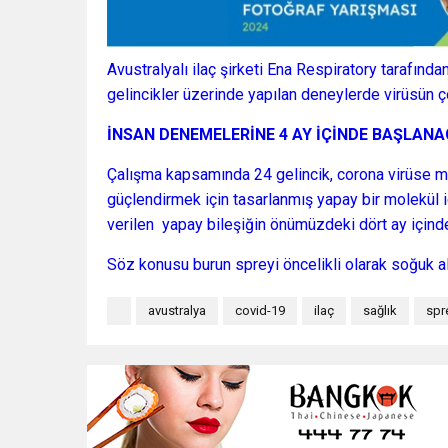
Avustralyalı ilaç şirketi Ena Respiratory tarafından
gelincikler üzerinde yapılan deneylerde virüsün 
İNSAN DENEMELERİNE 4 AY İÇİNDE BAŞLAN
Çalışma kapsamında 24 gelincik, corona virüse ma
güçlendirmek için tasarlanmış yapay bir molekül iç
verilen yapay bileşiğin önümüzdeki dört ay içinde
Söz konusu burun spreyi öncelikli olarak soğuk alg
avustralya
covid-19
ilaç
sağlık
spr