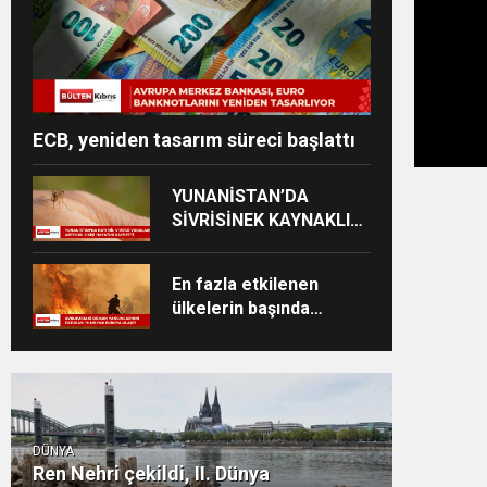
ECB, yeniden tasarım süreci başlattı
YUNANİSTAN’DA
SİVRİSİNEK KAYNAKLI
VİRÜS VAKALARI
YÜKSELİYOR
En fazla etkilenen
ülkelerin başında
İspanya ve Fransa
geliyor
DÜNYA
Ren Nehri çekildi, II. Dünya