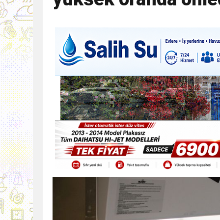
9:30
SON DAKİKA
13:49
İran, Hürmüz’de kontey
13:42
BEROVA: HAYAT PAHALI
20:30
Cumhurbaşkanı Erhürman