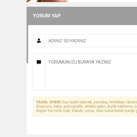
YORUM YAP
YASAL UYARI!
Suç teşkil edecek, yasadışı, tehditkar, rahats
düşürücü, kaba, pornografik, ahlaka aykırı, kişilik haklarına z
doğan her türlü mali, hukuki, cezai, idari sorumluluk içeriği g