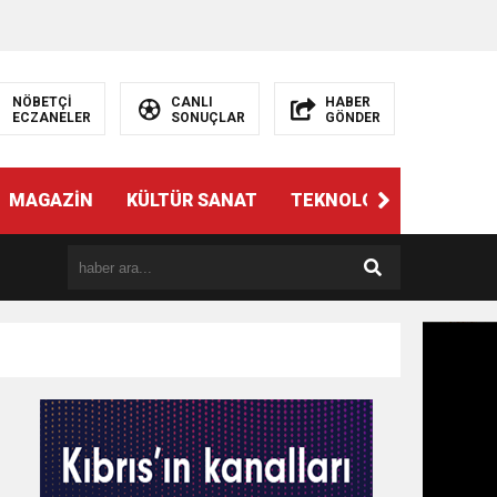
NÖBETÇİ
CANLI
HABER
ECZANELER
SONUÇLAR
GÖNDER
MAGAZİN
KÜLTÜR SANAT
TEKNOLOJİ
GÜNÜN 