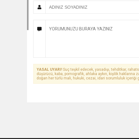
YASAL UYARI!
Suç teşkil edecek, yasadışı, tehditkar, rahats
düşürücü, kaba, pornografik, ahlaka aykırı, kişilik haklarına z
doğan her türlü mali, hukuki, cezai, idari sorumluluk içeriği g