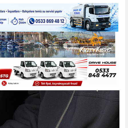
ner gemisini hedef aldı
LIĞI ÖNGÖRÜMÜZ YÜZDE 7.5 İLE 8.5 ARASINDA
 sergi açılışında fenalaşarak hastaneye kaldırıldı