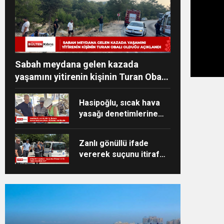
Sabah meydana gelen kazada
yaşamını yitirenin kişinin Turan Obalı
olduğu açıklandı
Hasipoğlu, sıcak hava
yasağı denetimlerine
sahada katıldı
Zanlı gönüllü ifade
vererek suçunu itiraf
etti