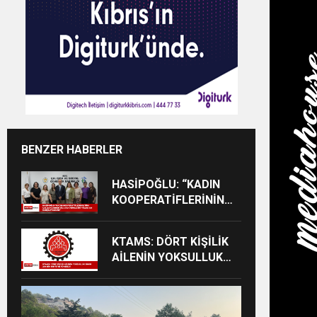
BENZER HABERLER
HASİPOĞLU: “KADIN
KOOPERATİFLERİNİN
TÜM ÇALIŞANLARININ
SİGORTA PRİMLERİNİ
KTAMS: DÖRT KİŞİLİK
YÜZDE 100
AİLENİN YOKSULLUK
KARŞILAYACAĞIZ”
SINIRI 244 BİN 818 TL’YE
YÜKSELDİ