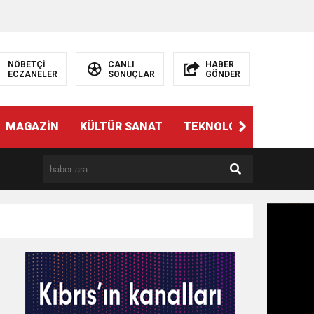
NÖBETÇİ
CANLI
HABER
ECZANELER
SONUÇLAR
GÖNDER
MAGAZİN
KÜLTÜR SANAT
TEKNOLOJİ
GÜNÜN 