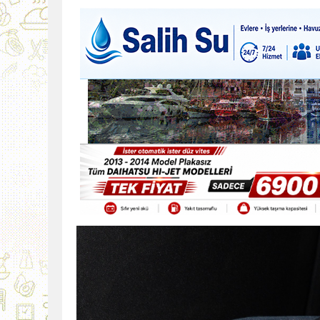
9:30
SON DAKİKA
13:49
İran, Hürmüz’de kontey
13:42
BEROVA: HAYAT PAHALI
20:30
Cumhurbaşkanı Erhürman