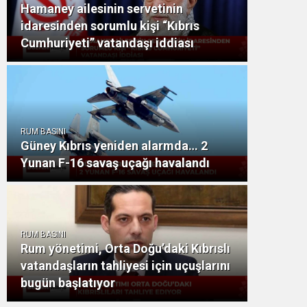
Hamaney ailesinin servetinin
idaresinden sorumlu kişi “Kıbrıs
Cumhuriyeti” vatandaşı iddiası
RUM BASINI
Güney Kıbrıs yeniden alarmda… 2
Yunan F-16 savaş uçağı havalandı
RUM BASINI
Rum yönetimi, Orta Doğu’daki Kıbrıslı
vatandaşların tahliyesi için uçuşlarını
bugün başlatıyor