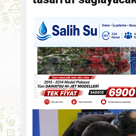
9:30
SON DAKİKA
13:49
İran, Hürmüz’de kontey
13:42
BEROVA: HAYAT PAHALI
20:30
Cumhurbaşkanı Erhürman