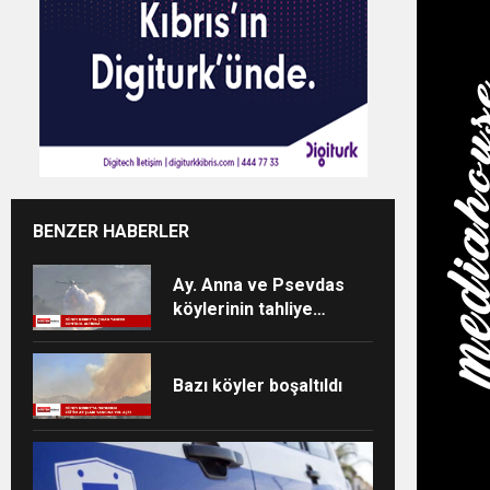
BENZER HABERLER
Ay. Anna ve Psevdas
köylerinin tahliye
edilmesi talimatı verildi
Bazı köyler boşaltıldı