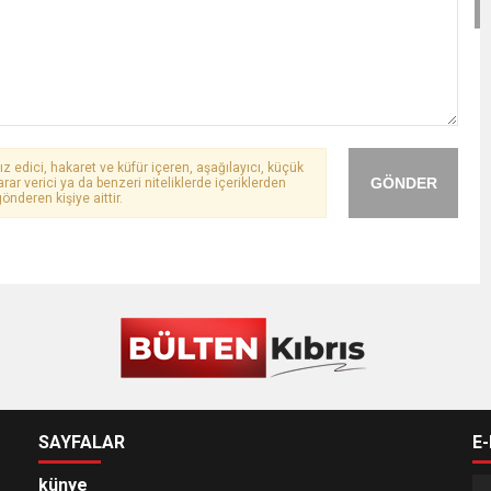
ız edici, hakaret ve küfür içeren, aşağılayıcı, küçük
GÖNDER
arar verici ya da benzeri niteliklerde içeriklerden
önderen kişiye aittir.
SAYFALAR
E
künye