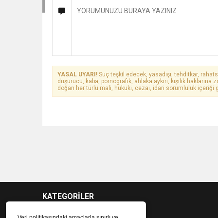
YASAL UYARI!
Suç teşkil edecek, yasadışı, tehditkar, rahats
düşürücü, kaba, pornografik, ahlaka aykırı, kişilik haklarına z
doğan her türlü mali, hukuki, cezai, idari sorumluluk içeriği g
KATEGORİLER
Veri politikasındaki amaçlarla sınırlı ve