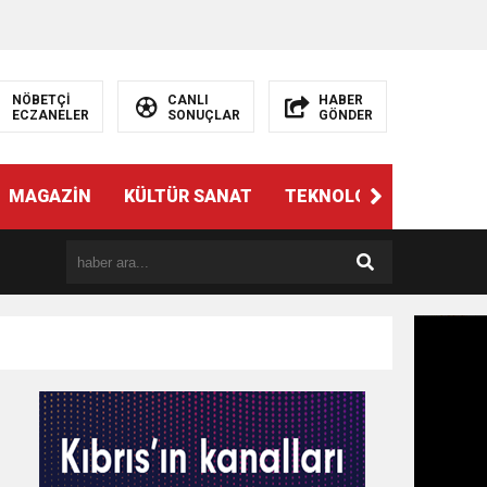
NÖBETÇİ
CANLI
HABER
ECZANELER
SONUÇLAR
GÖNDER
MAGAZİN
KÜLTÜR SANAT
TEKNOLOJİ
GÜNÜN 