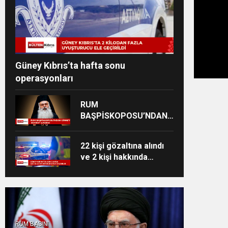
Güney Kıbrıs’ta hafta sonu
operasyonları
RUM
BAŞPİSKOPOSU’NDAN
GİRNE’YE BOYKOT
ÇAĞRISI
22 kişi gözaltına alındı
ve 2 kişi hakkında
yakalama kararı çıkarıldı
RUM BASINI