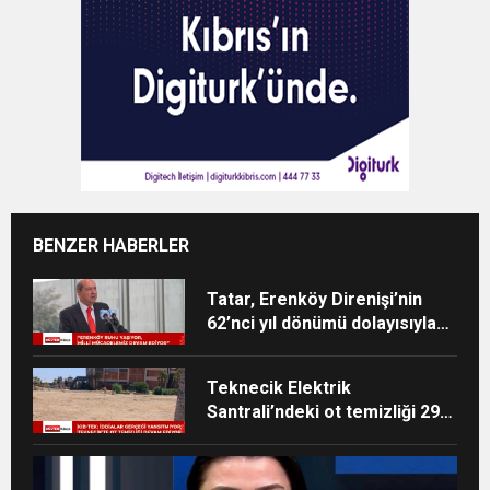
BENZER HABERLER
Tatar, Erenköy Direnişi’nin
62’nci yıl dönümü dolayısıyla
mesaj yayımladı
Teknecik Elektrik
Santrali’ndeki ot temizliği 29
Temmuz’dan beri devam
ediyor