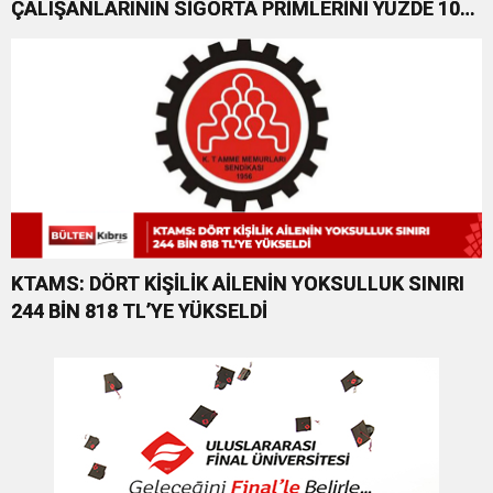
ÇALIŞANLARININ SİGORTA PRİMLERİNİ YÜZDE 100
KARŞILAYACAĞIZ”
KTAMS: DÖRT KİŞİLİK AİLENİN YOKSULLUK SINIRI
244 BİN 818 TL’YE YÜKSELDİ