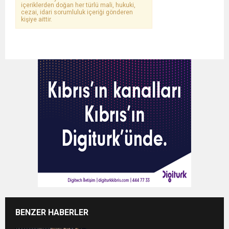
içeriklerden doğan her türlü mali, hukuki,
cezai, idari sorumluluk içeriği gönderen
kişiye aittir.
BENZER HABERLER