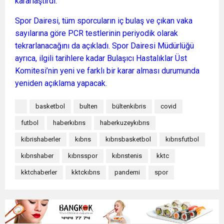
kararlaştırdı.
Spor Dairesi, tüm sporcuların iç bulaş ve çıkan vaka
sayılarına göre PCR testlerinin periyodik olarak
tekrarlanacağını da açıkladı. Spor Dairesi Müdürlüğü
ayrıca, ilgili tarihlere kadar Bulaşıcı Hastalıklar Üst
Komitesi’nin yeni ve farklı bir karar alması durumunda
yeniden açıklama yapacak.
basketbol
bulten
bültenkibris
covid
futbol
haberkıbrıs
haberkuzeykıbrıs
kibrishaberler
kıbrıs
kıbrısbasketbol
kıbrısfutbol
kıbrıshaber
kıbrısspor
kıbrıstenis
kktc
kktchaberler
kktckıbrıs
pandemi
spor