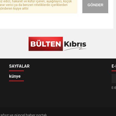
ız edici, hakaret ve küfür içeren, aşağılayıcı, küçük
GÖNDER
arar verici ya da benzeri niteliklerde içeriklerden
önderen kişiye aittir.
SAYFALAR
E
künye
E-B
afsız ve güncel haber portalı.