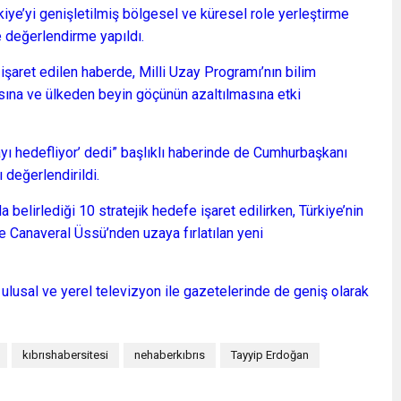
kiye’yi genişletilmiş bölgesel ve küresel role yerleştirme
e değerlendirme yapıldı.
işaret edilen haberde, Milli Uzay Programı’nın bilim
lmasına ve ülkeden beyin göçünün azaltılmasına etki
ayı hedefliyor’ dedi” başlıklı haberinde de Cumhurbaşkanı
 değerlendirildi.
elirlediği 10 stratejik hedefe işaret edilirken, Türkiye’nin
e Canaveral Üssü’nden uzaya fırlatılan yeni
 ulusal ve yerel televizyon ile gazetelerinde de geniş olarak
kıbrıshabersitesi
nehaberkıbrıs
Tayyip Erdoğan