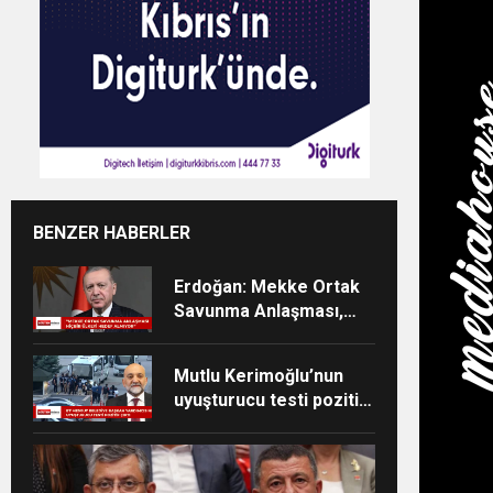
BENZER HABERLER
Erdoğan: Mekke Ortak
Savunma Anlaşması,
kolektif caydırıcılığı
güçlendirecek
Mutlu Kerimoğlu’nun
uyuşturucu testi pozitif
çıktı