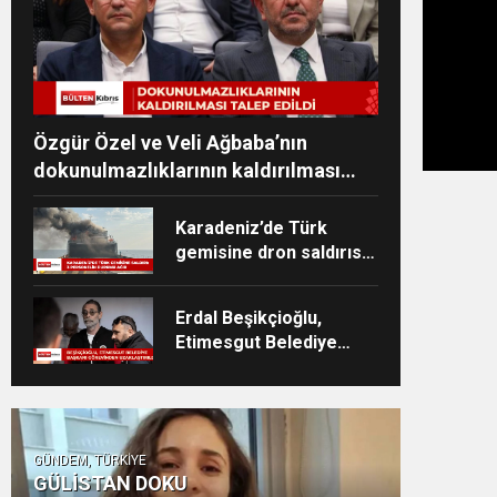
Özgür Özel ve Veli Ağbaba’nın
dokunulmazlıklarının kaldırılması
talep edildi
Karadeniz’de Türk
gemisine dron saldırısı:
3 personelin durumu
ağır
Erdal Beşikçioğlu,
Etimesgut Belediye
Başkanlığından
uzaklaştırıldı
GÜNDEM, TÜRKİYE
GÜLİSTAN DOKU