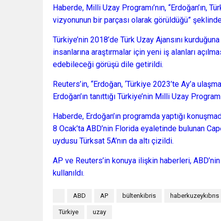
Haberde, Milli Uzay Programı’nın, “Erdoğan’ın, Tür
vizyonunun bir parçası olarak görüldüğü” şeklind
Türkiye’nin 2018’de Türk Uzay Ajansını kurduğuna 
insanlarına araştırmalar için yeni iş alanları açı
edebileceği görüşü dile getirildi.
Reuters’in, “Erdoğan, ‘Türkiye 2023’te Ay’a ulaşm
Erdoğan’ın tanıttığı Türkiye’nin Milli Uzay Programı
Haberde, Erdoğan’ın programda yaptığı konuşmada b
8 Ocak’ta ABD’nin Florida eyaletinde bulunan Cap
uydusu Türksat 5A’nın da altı çizildi.
AP ve Reuters’in konuya ilişkin haberleri, ABD’nin
kullanıldı.
ABD
AP
bültenkibris
haberkuzeykıbrıs
Türkiye
uzay