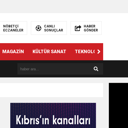
NÖBETÇİ
CANLI
HABER
ECZANELER
SONUÇLAR
GÖNDER
MAGAZİN
KÜLTÜR SANAT
TEKNOLOJİ
GÜNÜN 