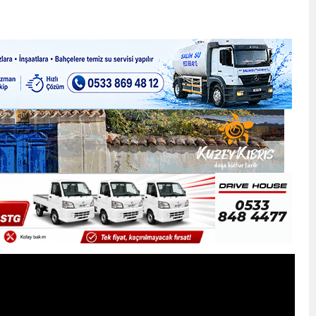
ner gemisini hedef aldı
LIĞI ÖNGÖRÜMÜZ YÜZDE 7.5 İLE 8.5 ARASINDA
 sergi açılışında fenalaşarak hastaneye kaldırıldı