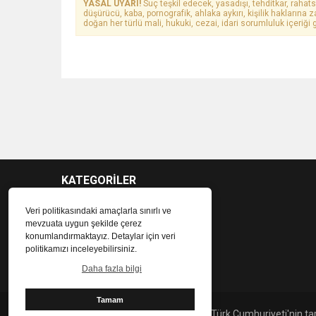
YASAL UYARI!
Suç teşkil edecek, yasadışı, tehditkar, rahats
düşürücü, kaba, pornografik, ahlaka aykırı, kişilik haklarına z
doğan her türlü mali, hukuki, cezai, idari sorumluluk içeriği g
KATEGORİLER
Veri politikasındaki amaçlarla sınırlı ve
mevzuata uygun şekilde çerez
konumlandırmaktayız. Detaylar için veri
politikamızı inceleyebilirsiniz.
Daha fazla bilgi
Tamam
© 2021 bülten Kıbrıs. Kuzey Kıbrıs Türk Cumhuriyeti'nin tar