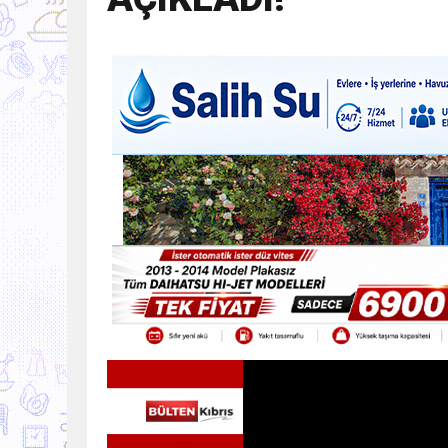
9:30
SON DAKİKA
13:49
İran, Hürmüz’de kontey
13:42
BEROVA: HAYAT PAHALI
20:30
Cumhurbaşkanı Erhürman