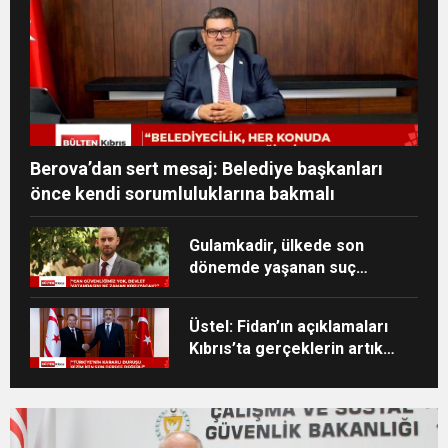
Berova’dan sert mesaj: Belediye başkanları
önce kendi sorumluluklarına bakmalı
Gulamkadir, ülkede son
dönemde yaşanan suç
olaylarına ilişkin sert
eleştirilerde bulundu
Üstel: Fidan’ın açıklamaları
Kıbrıs’ta gerçeklerin artık
görmezden gelinemeyeceğini
ortaya koydu