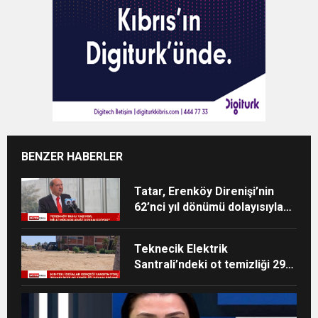
BENZER HABERLER
Tatar, Erenköy Direnişi’nin
62’nci yıl dönümü dolayısıyla
mesaj yayımladı
Teknecik Elektrik
Santrali’ndeki ot temizliği 29
Temmuz’dan beri devam
ediyor