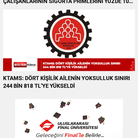
ÇALIŞANLARININ SİGORTA PRİMLERİNİ YÜZDE 100
KARŞILAYACAĞIZ”
KTAMS: DÖRT KİŞİLİK AİLENİN YOKSULLUK SINIRI
244 BİN 818 TL’YE YÜKSELDİ