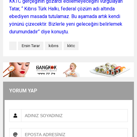
KKTC gerçeğinin gözardı edilemeyeceğini vurgulayan
Tatar, “ Kıbrıs Türk Halkı, federal çözüm adı altında
ebediyen masada tutulamaz. Bu aşamada artık kendi
yönünü çizecektir. Bizlerle yeni geleceğini belirlemek
durumundadır” diye konuştu.
Ersin Tarar
kıbrıs
kktc
YORUM YAP