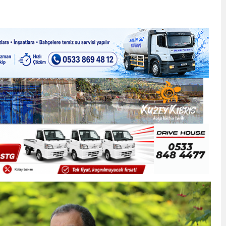
ner gemisini hedef aldı
LIĞI ÖNGÖRÜMÜZ YÜZDE 7.5 İLE 8.5 ARASINDA
 sergi açılışında fenalaşarak hastaneye kaldırıldı