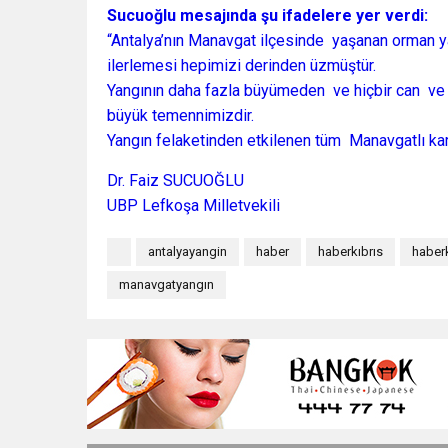
Sucuoğlu mesajında şu ifadelere yer verdi:
“Antalya’nın Manavgat ilçesinde yaşanan orman ya
ilerlemesi hepimizi derinden üzmüştür.
Yangının daha fazla büyümeden ve hiçbir can ve 
büyük temennimizdir.
Yangın felaketinden etkilenen tüm Manavgatlı kar
Dr. Faiz SUCUOĞLU
UBP Lefkoşa Milletvekili
antalyayangin
haber
haberkıbrıs
haberk
manavgatyangın