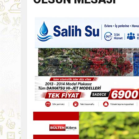
9:30
SON DAKİKA
13:49
İran, Hürmüz’de kontey
13:42
BEROVA: HAYAT PAHALI
20:30
Cumhurbaşkanı Erhürman