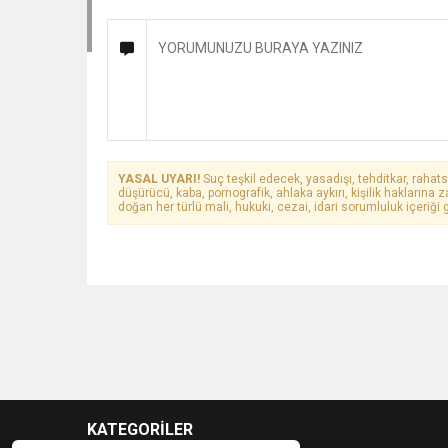
YASAL UYARI!
Suç teşkil edecek, yasadışı, tehditkar, rahats
düşürücü, kaba, pornografik, ahlaka aykırı, kişilik haklarına z
doğan her türlü mali, hukuki, cezai, idari sorumluluk içeriği g
KATEGORİLER