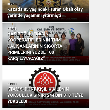
KIBRIS
Kazada 85 yaşındaki Turan Obalı olay
yerinde yaşamını yitirmişti
KIBRIS
HASİPOĞLU: “KADIN
KOOPERATİFLERİNİN TÜM
ÇALIŞANLARININ SİGORTA
PRİMLERİNİ YÜZDE 100
KARŞILAYACAĞIZ”
KIBRIS
KTAMS: DÖRT KİŞİLİK AİLENİN
YOKSULLUK SINIRI 244 BİN 818 TL’YE
YÜKSELDİ