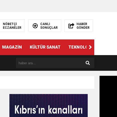
NÖBETÇİ
CANLI
HABER
ECZANELER
SONUÇLAR
GÖNDER
MAGAZİN
KÜLTÜR SANAT
TEKNOLOJİ
GÜNÜN 