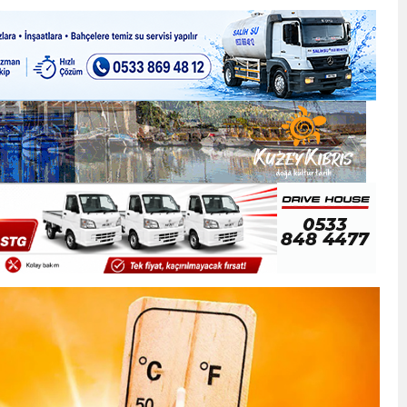
ner gemisini hedef aldı
LIĞI ÖNGÖRÜMÜZ YÜZDE 7.5 İLE 8.5 ARASINDA
 sergi açılışında fenalaşarak hastaneye kaldırıldı