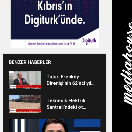
BENZER HABERLER
Tatar, Erenköy
Direnişi’nin 62’nci yıl
dönümü dolayısıyla
mesaj yayımladı
Teknecik Elektrik
Santrali’ndeki ot
temizliği 29
Temmuz’dan beri
devam ediyor