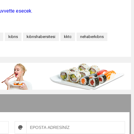
kuvvette esecek.
kıbrıs
kıbrıshabersitesi
kktc
nehaberkıbrıs