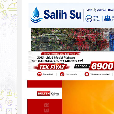
9:30
SON DAKİKA
13:49
İran, Hürmüz’de kontey
13:42
BEROVA: HAYAT PAHALI
20:30
Cumhurbaşkanı Erhürman