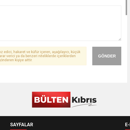
ız edici, hakaret ve küfür içeren, aşağılayıcı, küçük
GÖNDER
arar verici ya da benzeri niteliklerde içeriklerden
önderen kişiye aittir.
SAYFALAR
E