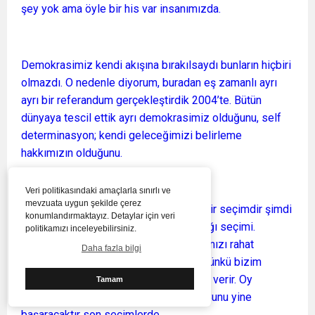
şey yok ama öyle bir his var insanımızda.
Demokrasimiz kendi akışına bırakılsaydı bunların hiçbiri
olmazdı. O nedenle diyorum, buradan eş zamanlı ayrı
ayrı bir referandum gerçekleştirdik 2004’te. Bütün
dünyaya tescil ettik ayrı demokrasimiz olduğunu, self
determinasyon; kendi geleceğimizi belirleme
hakkımızın olduğunu.
Veri politikasındaki amaçlarla sınırlı ve
mevzuata uygun şekilde çerez
Kendi geleceğimizi belirleyeceğimiz bir seçimdir şimdi
konumlandırmaktayız. Detaylar için veri
yaşamakta olduğumuz cumhurbaşkanlığı seçimi.
politikamızı inceleyebilirsiniz.
Buradan kendi insanımızı, vatandaşlarımızı rahat
Daha fazla bilgi
bırakmak lazım. Sonuç doğru çıkacak çünkü bizim
insanımız demokratik girişimlerle ceza verir. Oy
Tamam
sandığında cevap verir yanlış yapana. Bunu yine
başaracaktır son seçimlerde.