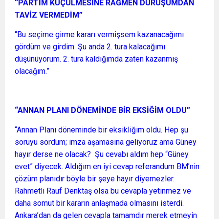
“PARTİM KÜÇÜLMESİNE RAĞMEN DURUŞUMDAN
TAVİZ VERMEDİM”
“Bu seçime girme kararı vermişsem kazanacağımı
gördüm ve girdim. Şu anda 2. tura kalacağımı
düşünüyorum. 2. tura kaldığımda zaten kazanmış
olacağım.”
“ANNAN PLANI DÖNEMİNDE BİR EKSİĞİM OLDU”
“Annan Planı döneminde bir eksikliğim oldu. Hep şu
soruyu sordum; imza aşamasına geliyoruz ama Güney
hayır derse ne olacak? Şu cevabı aldım hep “Güney
evet” diyecek. Aldığım en iyi cevap referandum BM’nin
çözüm planıdır böyle bir şeye hayır diyemezler.
Rahmetli Rauf Denktaş olsa bu cevapla yetinmez ve
daha somut bir kararın anlaşmada olmasını isterdi.
Ankara’dan da gelen cevapla tamamdır merek etmeyin