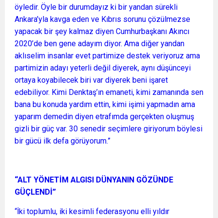
öyledir. Öyle bir durumdayız ki bir yandan sürekli
Ankara’yla kavga eden ve Kıbrıs sorunu çözülmezse
yapacak bir şey kalmaz diyen Cumhurbaşkanı Akıncı
2020’de ben gene adayım diyor. Ama diğer yandan
aklıselim insanlar evet partimize destek veriyoruz ama
partimizin adayı yeterli değil diyerek, aynı düşünceyi
ortaya koyabilecek biri var diyerek beni işaret
edebiliyor. Kimi Denktaş’ın emaneti, kimi zamanında sen
bana bu konuda yardım ettin, kimi işimi yapmadın ama
yaparım demedin diyen etrafımda gerçekten oluşmuş
gizli bir güç var. 30 senedir seçimlere giriyorum böylesi
bir gücü ilk defa görüyorum.”
“ALT YÖNETİM ALGISI DÜNYANIN GÖZÜNDE
GÜÇLENDİ”
“İki toplumlu, iki kesimli federasyonu elli yıldır