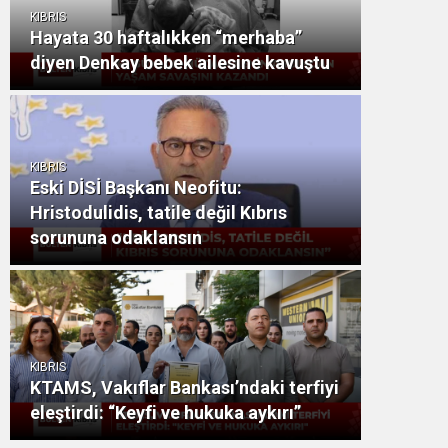
KIBRIS
Hayata 30 haftalıkken “merhaba”
diyen Denkay bebek ailesine kavuştu
KIBRIS
Eski DİSİ Başkanı Neofitu:
Hristodulidis, tatile değil Kıbrıs
sorununa odaklansın
KIBRIS
KTAMS, Vakıflar Bankası’ndaki terfiyi
eleştirdi: “Keyfi ve hukuka aykırı”