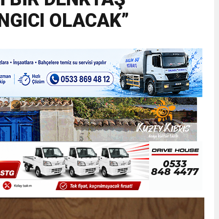
NGICI OLACAK”
ner gemisini hedef aldı
LIĞI ÖNGÖRÜMÜZ YÜZDE 7.5 İLE 8.5 ARASINDA
 sergi açılışında fenalaşarak hastaneye kaldırıldı