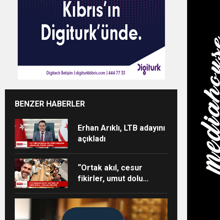
BENZER HABERLER
Erhan Arıklı, LTB adayını
açıkladı
“Ortak akıl, cesur
fikirler, umut dolu
projeler ve heyecan
dolu bir ekip”