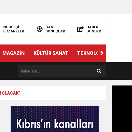
NÖBETÇİ
CANLI
HABER
ECZANELER
SONUÇLAR
GÖNDER
MAGAZİN
KÜLTÜR SANAT
TEKNOLOJİ
GÜNÜN 
I OLACAK”