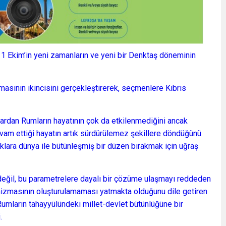
 Ekim’in yeni zamanların ve yeni bir Denktaş döneminin
sının ikincisini gerçekleştirerek, seçmenlere Kıbrıs
lardan Rumların hayatının çok da etkilenmediğini ancak
devam ettiği hayatın artık sürdürülemez şekillere döndüğünü
klara dünya ile bütünleşmiş bir düzen bırakmak için uğraş
ğil, bu parametrelere dayalı bir çözüme ulaşmayı reddeden
nizmasının oluşturulamaması yatmakta olduğunu dile getiren
ı Rumların tahayyülündeki millet-devlet bütünlüğüne bir
.