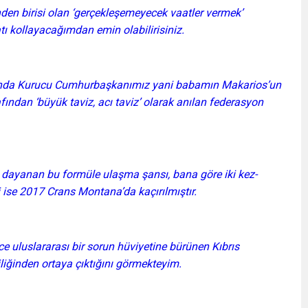
den birisi olan ‘gerçekleşemeyecek vaatler vermek’
tı kollayacağımdan emin olabilirisiniz.
lında Kurucu Cumhurbaşkanımız yani babamın Makarios’un
ından ‘büyük taviz, acı taviz’ olarak anılan federasyon
liğe dayanan bu formüle ulaşma şansı, bana göre iki kez-
 ise 2017 Crans Montana’da kaçırılmıştır.
yice uluslararası bir sorun hüviyetine bürünen Kıbrıs
iliğinden ortaya çıktığını görmekteyim.