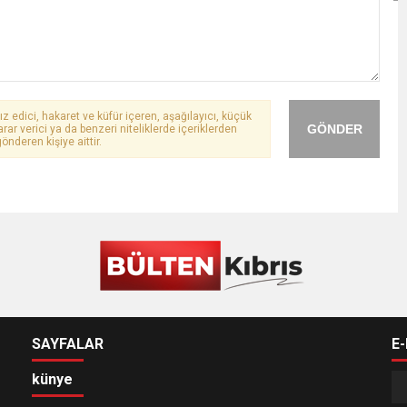
ız edici, hakaret ve küfür içeren, aşağılayıcı, küçük
GÖNDER
arar verici ya da benzeri niteliklerde içeriklerden
önderen kişiye aittir.
SAYFALAR
E
künye