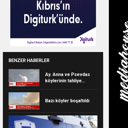
BENZER HABERLER
Ay. Anna ve Psevdas
köylerinin tahliye
edilmesi talimatı verildi
Bazı köyler boşaltıldı