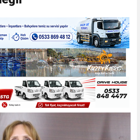
ner gemisini hedef aldı
LIĞI ÖNGÖRÜMÜZ YÜZDE 7.5 İLE 8.5 ARASINDA
 sergi açılışında fenalaşarak hastaneye kaldırıldı