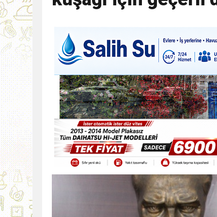
9:30
SON DAKİKA
13:49
İran, Hürmüz’de kontey
13:42
BEROVA: HAYAT PAHALI
20:30
Cumhurbaşkanı Erhürman