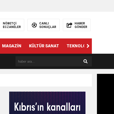
NÖBETÇİ
CANLI
HABER
ECZANELER
SONUÇLAR
GÖNDER
MAGAZİN
KÜLTÜR SANAT
TEKNOLOJİ
GÜNÜN 