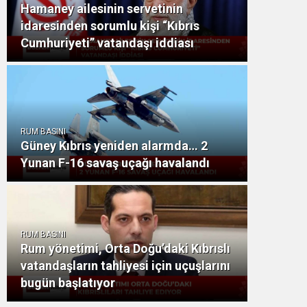
Hamaney ailesinin servetinin
idaresinden sorumlu kişi “Kıbrıs
Cumhuriyeti” vatandaşı iddiası
RUM BASINI
Güney Kıbrıs yeniden alarmda… 2
Yunan F-16 savaş uçağı havalandı
RUM BASINI
Rum yönetimi, Orta Doğu’daki Kıbrıslı
vatandaşların tahliyesi için uçuşlarını
bugün başlatıyor