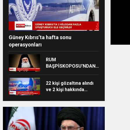
Güney Kıbrıs’ta hafta sonu
operasyonları
RUM
BAŞPİSKOPOSU’NDAN
GİRNE’YE BOYKOT
ÇAĞRISI
22 kişi gözaltına alındı
ve 2 kişi hakkında
yakalama kararı çıkarıldı
RUM BASINI