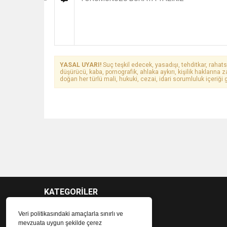
YASAL UYARI!
Suç teşkil edecek, yasadışı, tehditkar, rahats
düşürücü, kaba, pornografik, ahlaka aykırı, kişilik haklarına z
doğan her türlü mali, hukuki, cezai, idari sorumluluk içeriği g
KATEGORİLER
Veri politikasındaki amaçlarla sınırlı ve
mevzuata uygun şekilde çerez