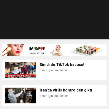
Şimdi de TikTok kabusu!
Senin için önerilenler
İran’da virüs kontrolden çıktı
Senin için önerilenler