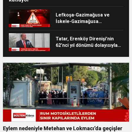
Lefkoşa-Gazimağusa ve
İskele-Gazimağusa
anayollarında kaza meydana
geldi
Tatar, Erenköy Direnişi’nin
62’nci yıl dönümü dolayısıyla
mesaj yayımladı
Eylem nedeniyle Metehan ve Lokmacı’da geçişler