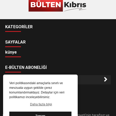
KATEGORİLER
SAYFALAR
künye
E-BÜLTEN ABONELİĞİ
Veri politikasındaki amaçlarla sınırlı ve
mevzuata uygun şekilde çerez
E-Bülten aboneliği ile haberlere daha hızlı erişin.
konumlandırmaktayız. Detaylar için veri
politikamızı inceleyebilirsiniz.
Daha fazla bilgi
© 2021 bülten Kıbrıs. Kuzey Kıbrıs Türk Cumhuriyeti'nin tarafsız ve
Tamam