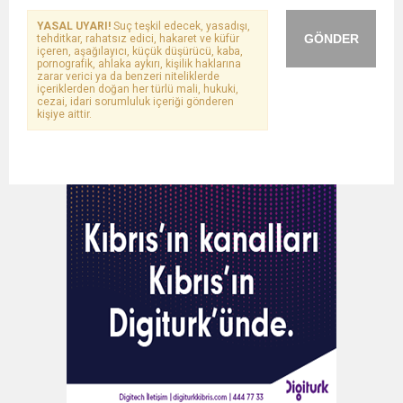
YASAL UYARI!
Suç teşkil edecek, yasadışı,
GÖNDER
tehditkar, rahatsız edici, hakaret ve küfür
içeren, aşağılayıcı, küçük düşürücü, kaba,
pornografik, ahlaka aykırı, kişilik haklarına
zarar verici ya da benzeri niteliklerde
içeriklerden doğan her türlü mali, hukuki,
cezai, idari sorumluluk içeriği gönderen
kişiye aittir.