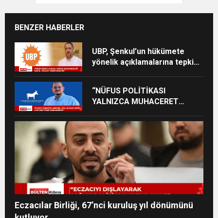
BENZER HABERLER
UBP, Şenkul’un hükümete
yönelik açıklamalarına tepki
gösterdi
“NÜFUS POLİTİKASI
YALNIZCA MUHACERET
MESELESİ DEĞİL, KALKINMA
MESELESİDİR”
Eczacılar Birliği, 67’nci kuruluş yıl dönümünü
kutluyor