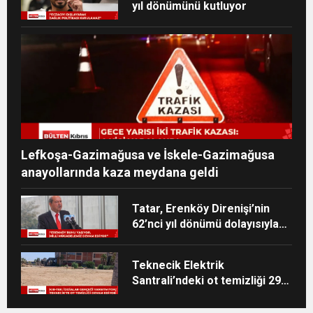
yıl dönümünü kutluyor
Lefkoşa-Gazimağusa ve İskele-Gazimağusa
anayollarında kaza meydana geldi
Tatar, Erenköy Direnişi’nin
62’nci yıl dönümü dolayısıyla
mesaj yayımladı
Teknecik Elektrik
Santrali’ndeki ot temizliği 29
Temmuz’dan beri devam
ediyor