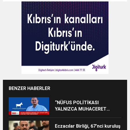
BENZER HABERLER
“NÜFUS POLİTİKASI
YALNIZCA MUHACERET
MESELESİ DEĞİL, KALKINMA
MESELESİDİR”
Eczacılar Birliği, 67’nci kuruluş