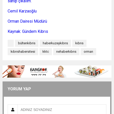
sahip çıkalım.
Cemil Karzaoğlu
Orman Dairesi Müdürü
Kaynak: Gündem Kıbrıs
bültenkibris
haberkuzeykıbrıs
kıbrıs
kıbrıshabersitesi
kktc
nehaberkıbrıs
orman
YORUM YAP