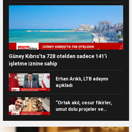
Güney Kıbrıs’ta 728 otelden sadece 141’i
işletme iznine sahip
Erhan Arıklı, LTB adayını
açıkladı
“Ortak akıl, cesur fikirler,
umut dolu projeler ve
heyecan dolu bir ekip”