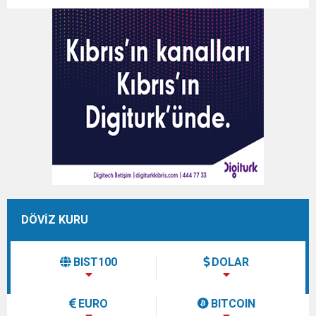
DÖVİZ KURU
BIST100
DOLAR
EURO
BITCOIN