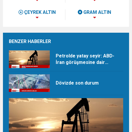
ÇEYREK ALTIN
GRAM ALTIN
BENZER HABERLER
Petrolde yatay seyir: ABD-
İran görüşmesine dair
beklentiler takip ediliyor
Dövizde son durum