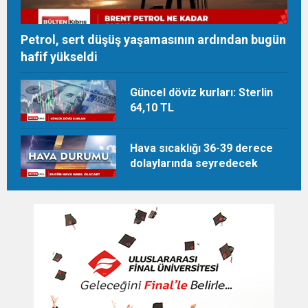
Petrol, sert düşüş yaşamasının ardından bugün
hafif yükseldi
Güncel döviz kurları: Sterlin
64,10 TL
Hava sıcaklığı 36-39 derece
dolaylarında seyredecek