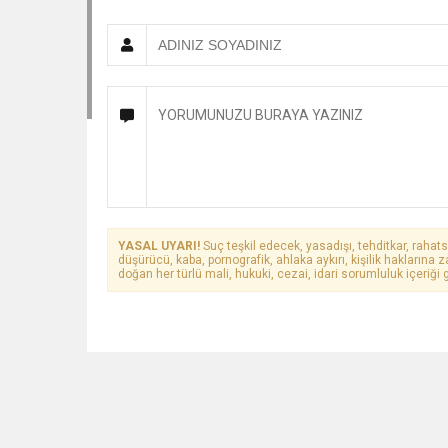
YASAL UYARI!
Suç teşkil edecek, yasadışı, tehditkar, rahats
düşürücü, kaba, pornografik, ahlaka aykırı, kişilik haklarına z
doğan her türlü mali, hukuki, cezai, idari sorumluluk içeriği g