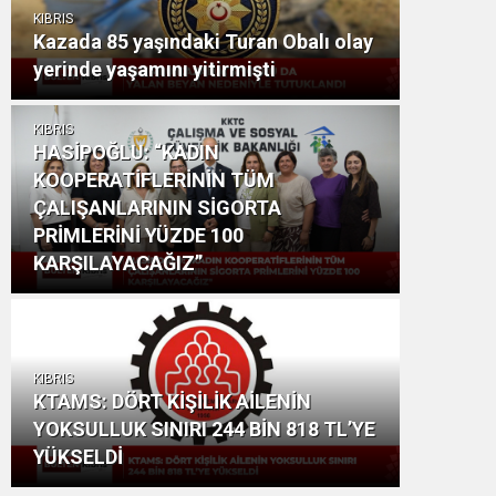
KIBRIS
Kazada 85 yaşındaki Turan Obalı olay
yerinde yaşamını yitirmişti
KIBRIS
HASİPOĞLU: “KADIN
KOOPERATİFLERİNİN TÜM
ÇALIŞANLARININ SİGORTA
PRİMLERİNİ YÜZDE 100
KARŞILAYACAĞIZ”
KIBRIS
KTAMS: DÖRT KİŞİLİK AİLENİN
YOKSULLUK SINIRI 244 BİN 818 TL’YE
YÜKSELDİ