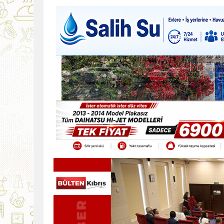
9:30
SON DAKİKA
13:49
İran, Hürmüz’de kontey
13:42
BEROVA: HAYAT PAHALI
20:30
Cumhurbaşkanı Erhürman