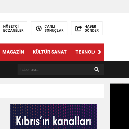
NÖBETÇİ
CANLI
HABER
ECZANELER
SONUÇLAR
GÖNDER
MAGAZİN
KÜLTÜR SANAT
TEKNOLOJİ
GÜNÜN 