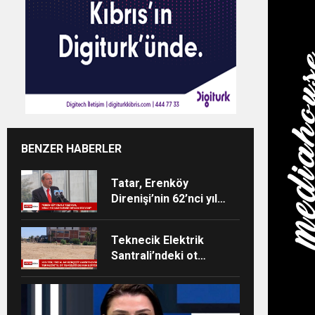
BENZER HABERLER
Tatar, Erenköy
Direnişi’nin 62’nci yıl
dönümü dolayısıyla
mesaj yayımladı
Teknecik Elektrik
Santrali’ndeki ot
temizliği 29
Temmuz’dan beri
devam ediyor