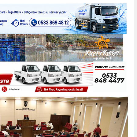
ner gemisini hedef aldı
LIĞI ÖNGÖRÜMÜZ YÜZDE 7.5 İLE 8.5 ARASINDA
 sergi açılışında fenalaşarak hastaneye kaldırıldı