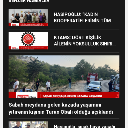
BENZER HABERLER
HASİPOĞLU: “KADIN
KOOPERATİFLERİNİN TÜM
ÇALIŞANLARININ SİGORTA
PRİMLERİNİ YÜZDE 100
KTAMS: DÖRT KİŞİLİK
KARŞILAYACAĞIZ”
AİLENİN YOKSULLUK SINIRI
244 BİN 818 TL’YE YÜKSELDİ
Sabah meydana gelen kazada yaşamını
yitirenin kişinin Turan Obalı olduğu açıklandı
Hasipoğlu, sıcak hava yasağı