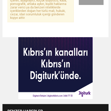
içeren, aşağılayıcı, küçük düşürücü, kaba,
pornografik, ahlaka aykırı, kişilik haklarına
zarar verici ya da benzeri niteliklerde
içeriklerden doğan her türlü mali, hukuki,
cezai, idari sorumluluk içeriği gönderen
kişiye aittir.