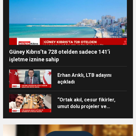
Güney Kıbrıs’ta 728 otelden sadece 141’i
işletme iznine sahip
Erhan Arıklı, LTB adayını
açıkladı
“Ortak akıl, cesur fikirler,
umut dolu projeler ve
heyecan dolu bir ekip”