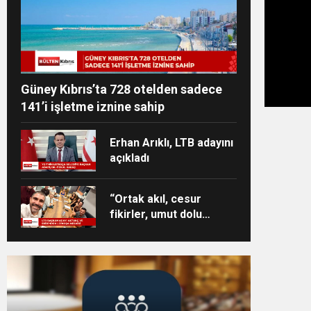
Güney Kıbrıs’ta 728 otelden sadece
141’i işletme iznine sahip
Erhan Arıklı, LTB adayını
açıkladı
“Ortak akıl, cesur
fikirler, umut dolu
projeler ve heyecan
dolu bir ekip”