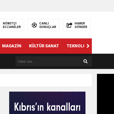
NÖBETÇİ
CANLI
HABER
ECZANELER
SONUÇLAR
GÖNDER
MAGAZİN
KÜLTÜR SANAT
TEKNOLOJİ
GÜNÜN 