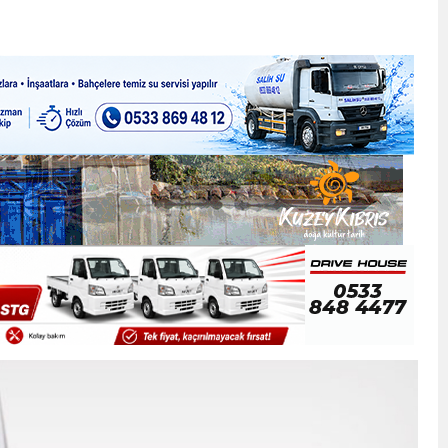
ner gemisini hedef aldı
LIĞI ÖNGÖRÜMÜZ YÜZDE 7.5 İLE 8.5 ARASINDA
 sergi açılışında fenalaşarak hastaneye kaldırıldı