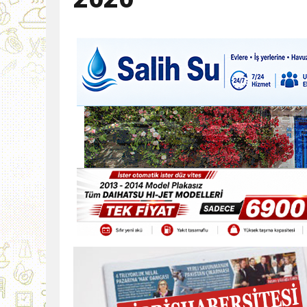
9:30
SON DAKİKA
13:49
İran, Hürmüz’de kontey
13:42
BEROVA: HAYAT PAHALI
20:30
Cumhurbaşkanı Erhürman