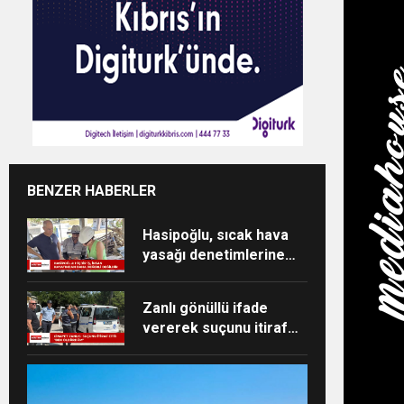
BENZER HABERLER
Hasipoğlu, sıcak hava
yasağı denetimlerine
sahada katıldı
Zanlı gönüllü ifade
vererek suçunu itiraf
etti