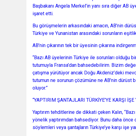
Başbakanı Angela Merkel’in yanı sıra diğer AB üye
işaret etti.
Bu görüşmelerin arkasındaki amacın, AB’nin dürüs
Türkiye ve Yunanistan arasındaki sorunların eşitl
AB’nin çıkarının tek bir üyesinin çıkarına indirge
“Bazı AB üyelerinin Türkiye ile sorunları olduğu b
tutumuyla Fransa’dan bahsedebilirim. Bizim değer
çatışma yürütüyor ancak Doğu Akdeniz’deki mevcut 
tutumun ne sorunun çözümüne ne AB’nin dürüst bir 
oluyor.”
“YAPTIRIM ŞANTAJLARI TÜRKİYE’YE KARŞI İŞ
Yaptırım tehditlerine de dikkati çeken Kalın, “Baz
yönelik yaptırımdan bahsediyor. Bunu daha önce de
söylemleri veya şantajların Türkiye’ye karşı işe y