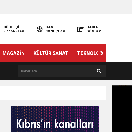
NÖBETÇİ
CANLI
HABER
ECZANELER
SONUÇLAR
GÖNDER
MAGAZİN
KÜLTÜR SANAT
TEKNOLOJİ
GÜNÜN 