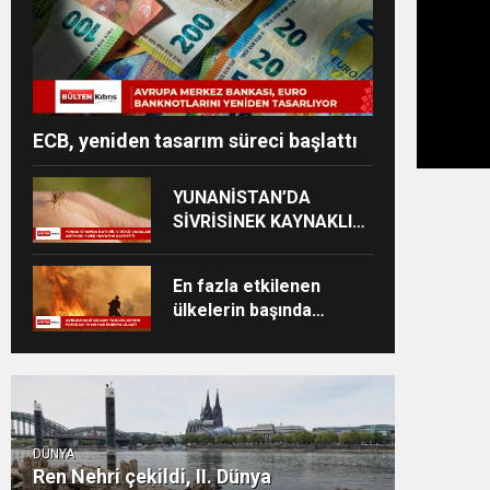
ECB, yeniden tasarım süreci başlattı
YUNANİSTAN’DA
SİVRİSİNEK KAYNAKLI
VİRÜS VAKALARI
YÜKSELİYOR
En fazla etkilenen
ülkelerin başında
İspanya ve Fransa
geliyor
DÜNYA
Ren Nehri çekildi, II. Dünya