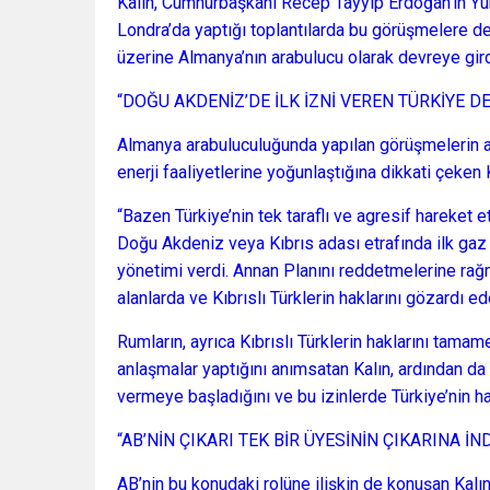
Kalın, Cumhurbaşkanı Recep Tayyip Erdoğan’ın Yu
Londra’da yaptığı toplantılarda bu görüşmelere 
üzerine Almanya’nın arabulucu olarak devreye gird
“DOĞU AKDENİZ’DE İLK İZNİ VEREN TÜRKİYE DE
Almanya arabuluculuğunda yapılan görüşmelerin ağı
enerji faaliyetlerine yoğunlaştığına dikkati çeken 
“Bazen Türkiye’nin tek taraflı ve agresif hareket 
Doğu Akdeniz veya Kıbrıs adası etrafında ilk gaz
yönetimi verdi. Annan Planını reddetmelerine rağ
alanlarda ve Kıbrıslı Türklerin haklarını gözardı 
Rumların, ayrıca Kıbrıslı Türklerin haklarını tama
anlaşmalar yaptığını anımsatan Kalın, ardından da Y
vermeye başladığını ve bu izinlerde Türkiye’nin hakl
“AB’NİN ÇIKARI TEK BİR ÜYESİNİN ÇIKARINA İ
AB’nin bu konudaki rolüne ilişkin de konuşan Ka