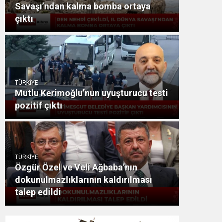
Savaşı’ndan kalma bomba ortaya
çıktı
TÜRKİYE
Mutlu Kerimoğlu’nun uyuşturucu testi
pozitif çıktı
TÜRKİYE
Özgür Özel ve Veli Ağbaba’nın
dokunulmazlıklarının kaldırılması
talep edildi