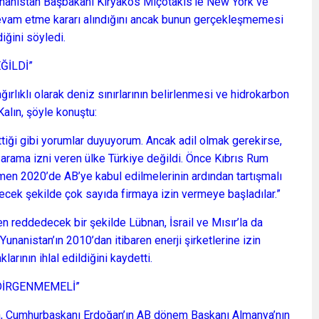
nanistan Başbakanı Kiryakos Miçotakis’le New York ve
devam etme kararı alındığını ancak bunun gerçekleşmemesi
iğini söyledi.
ĞİLDİ”
rlıklı olarak deniz sınırlarının belirlenmesi ve hidrokarbon
Kalın, şöyle konuştu:
ettiği gibi yorumlar duyuyorum. Ancak adil olmak gerekirse,
 arama izni veren ülke Türkiye değildi. Önce Kıbrıs Rum
men 2020’de AB’ye kabul edilmelerinin ardından tartışmalı
edecek şekilde çok sayıda firmaya izin vermeye başladılar.”
men reddedecek bir şekilde Lübnan, İsrail ve Mısır’la da
unanistan’ın 2010’dan itibaren enerji şirketlerine izin
arının ihlal edildiğini kaydetti.
NDİRGENMEMELİ”
lın, Cumhurbaşkanı Erdoğan’ın AB dönem Başkanı Almanya’nın