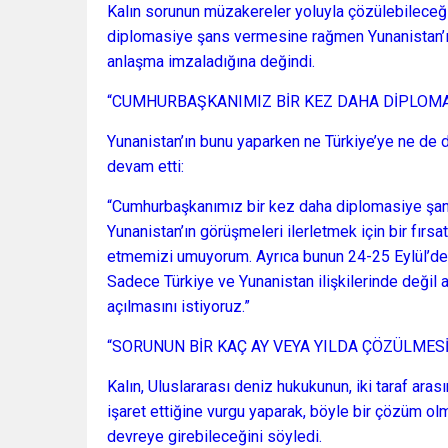
Kalın sorunun müzakereler yoluyla çözülebileceği
diplomasiye şans vermesine rağmen Yunanistan’ın T
anlaşma imzaladığına değindi.
“CUMHURBAŞKANIMIZ BİR KEZ DAHA DİPLOMA
Yunanistan’ın bunu yaparken ne Türkiye’ye ne de d
devam etti:
“Cumhurbaşkanımız bir kez daha diplomasiye şans
Yunanistan’ın görüşmeleri ilerletmek için bir fırs
etmemizi umuyorum. Ayrıca bunun 24-25 Eylül’deki
Sadece Türkiye ve Yunanistan ilişkilerinde değil 
açılmasını istiyoruz.”
“SORUNUN BİR KAÇ AY VEYA YILDA ÇÖZÜLMES
Kalın, Uluslararası deniz hukukunun, iki taraf ara
işaret ettiğine vurgu yaparak, böyle bir çözüm 
devreye girebileceğini söyledi.