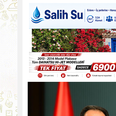
9:30
SON DAKİKA
13:49
İran, Hürmüz’de kontey
13:42
BEROVA: HAYAT PAHALI
20:30
Cumhurbaşkanı Erhürman