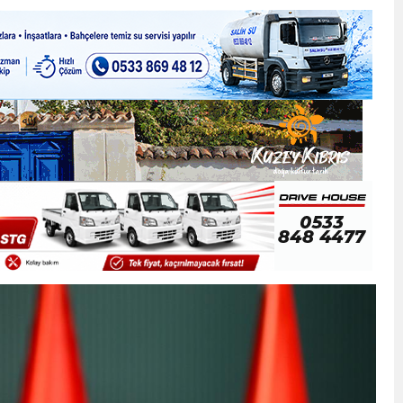
ner gemisini hedef aldı
LIĞI ÖNGÖRÜMÜZ YÜZDE 7.5 İLE 8.5 ARASINDA
 sergi açılışında fenalaşarak hastaneye kaldırıldı