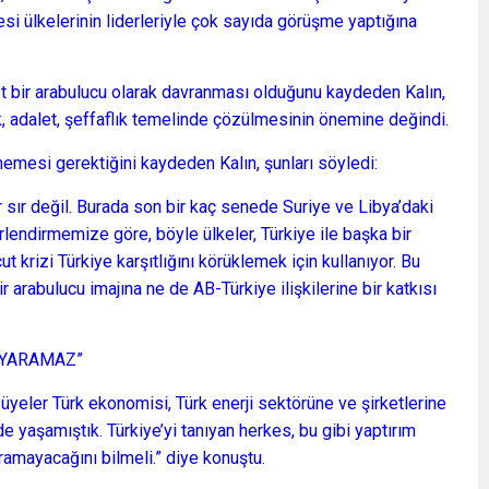
si ülkelerinin liderleriyle çok sayıda görüşme yaptığına
t bir arabulucu olarak davranması olduğunu kaydeden Kalın,
ik, adalet, şeffaflık temelinde çözülmesinin önemine değindi.
nmemesi gerektiğini kaydeden Kalın, şunları söyledi:
ir sır değil. Burada son bir kaç senede Suriye ve Libya’daki
lendirmemize göre, böyle ülkeler, Türkiye ile başka bir
krizi Türkiye karşıtlığını körüklemek için kullanıyor. Bu
arabulucu imajına ne de AB-Türkiye ilişkilerine bir katkısı
E YARAMAZ”
ı üyeler Türk ekonomisi, Türk enerji sektörüne ve şirketlerine
 yaşamıştık. Türkiye’yi tanıyan herkes, bu gibi yaptırım
aramayacağını bilmeli.” diye konuştu.