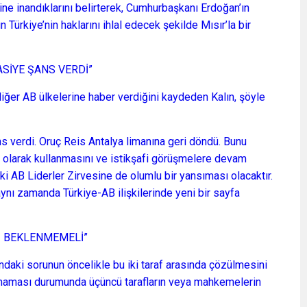
ne inandıklarını belirterek, Cumhurbaşkanı Erdoğan’ın
ürkiye’nin haklarını ihlal edecek şekilde Mısır’la bir
SİYE ŞANS VERDİ”
iğer AB ülkelerine haber verdiğini kaydeden Kalın, şöyle
 verdi. Oruç Reis Antalya limanına geri döndü. Bunu
at olarak kullanmasını ve istikşafi görüşmelere devam
 AB Liderler Zirvesine de olumlu bir yansıması olacaktır.
aynı zamanda Türkiye-AB ilişkilerinde yeni bir sayfa
İ BEKLENMEMELİ”
sındaki sorunun öncelikle bu iki taraf arasında çözülmesini
olmaması durumunda üçüncü tarafların veya mahkemelerin