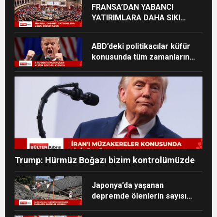
FRANSA’DAN YABANCI
YATIRIMLARA DAHA SIKI
DENETİM
ABD’deki politikacılar küfür
konusunda tüm zamanların
zirvesinde
Trump: Hürmüz Boğazı bizim kontrolümüzde
Japonya’da yaşanan
depremde ölenlerin sayısı
38’e yükseldi