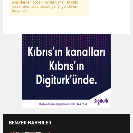
içeriklerden doğan her türlü mali, hukuki,
cezai, idari sorumluluk içeriği gönderen
kişiye aittir.
BENZER HABERLER