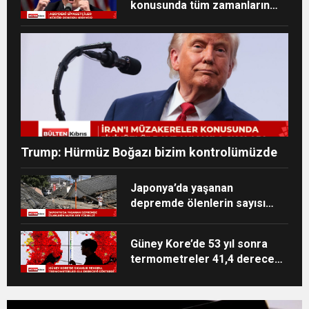
konusunda tüm zamanların
zirvesinde
Trump: Hürmüz Boğazı bizim kontrolümüzde
Japonya’da yaşanan
depremde ölenlerin sayısı
38’e yükseldi
Güney Kore’de 53 yıl sonra
termometreler 41,4 dereceyi
gösterdi