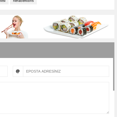
tesi
nehaberkıbrıs