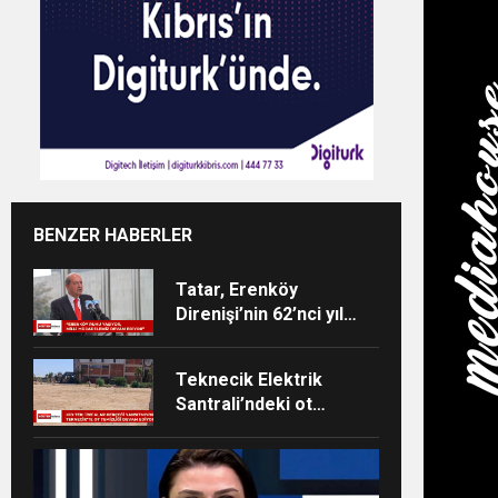
BENZER HABERLER
Tatar, Erenköy
Direnişi’nin 62’nci yıl
dönümü dolayısıyla
mesaj yayımladı
Teknecik Elektrik
Santrali’ndeki ot
temizliği 29
Temmuz’dan beri
devam ediyor