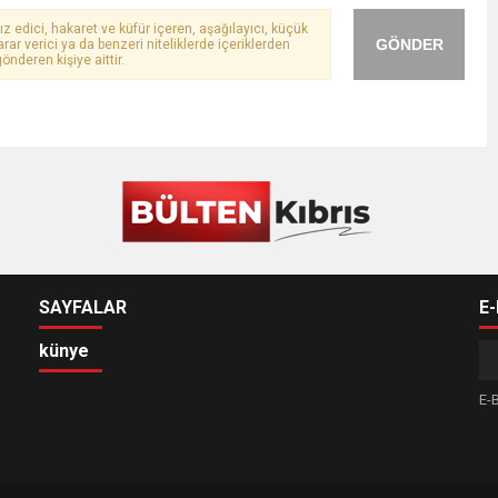
ız edici, hakaret ve küfür içeren, aşağılayıcı, küçük
GÖNDER
arar verici ya da benzeri niteliklerde içeriklerden
önderen kişiye aittir.
SAYFALAR
E
künye
E-B