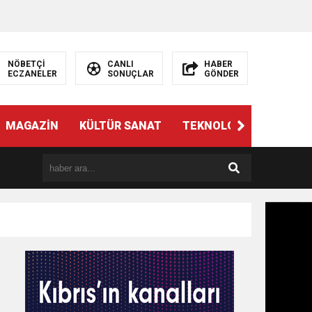
NÖBETÇİ
CANLI
HABER
ECZANELER
SONUÇLAR
GÖNDER
MAGAZİN
KÜLTÜR SANAT
TEKNOLOJİ
GÜNÜN 