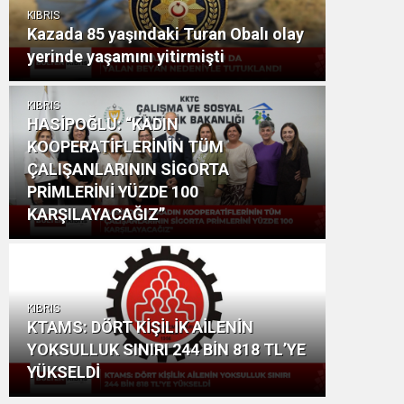
KIBRIS
Kazada 85 yaşındaki Turan Obalı olay
yerinde yaşamını yitirmişti
KIBRIS
HASİPOĞLU: “KADIN
KOOPERATİFLERİNİN TÜM
ÇALIŞANLARININ SİGORTA
PRİMLERİNİ YÜZDE 100
KARŞILAYACAĞIZ”
KIBRIS
KTAMS: DÖRT KİŞİLİK AİLENİN
YOKSULLUK SINIRI 244 BİN 818 TL’YE
YÜKSELDİ