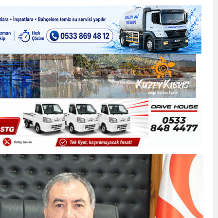
ner gemisini hedef aldı
LIĞI ÖNGÖRÜMÜZ YÜZDE 7.5 İLE 8.5 ARASINDA
 sergi açılışında fenalaşarak hastaneye kaldırıldı