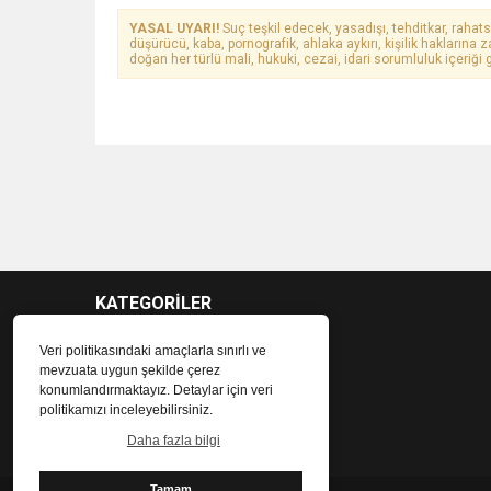
YASAL UYARI!
Suç teşkil edecek, yasadışı, tehditkar, rahats
düşürücü, kaba, pornografik, ahlaka aykırı, kişilik haklarına z
doğan her türlü mali, hukuki, cezai, idari sorumluluk içeriği g
KATEGORİLER
Veri politikasındaki amaçlarla sınırlı ve
mevzuata uygun şekilde çerez
konumlandırmaktayız. Detaylar için veri
politikamızı inceleyebilirsiniz.
Daha fazla bilgi
Tamam