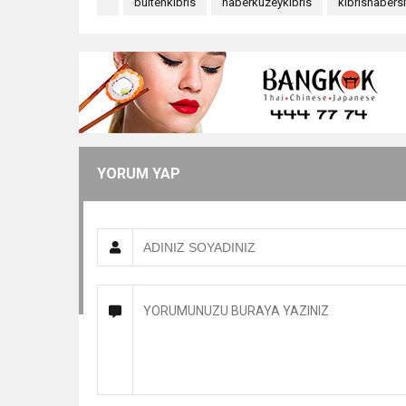
bültenkibris
haberkuzeykıbrıs
kıbrıshabersi
YORUM YAP