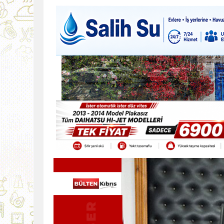
9:30
SON DAKİKA
13:49
İran, Hürmüz’de kontey
13:42
BEROVA: HAYAT PAHALI
20:30
Cumhurbaşkanı Erhürman