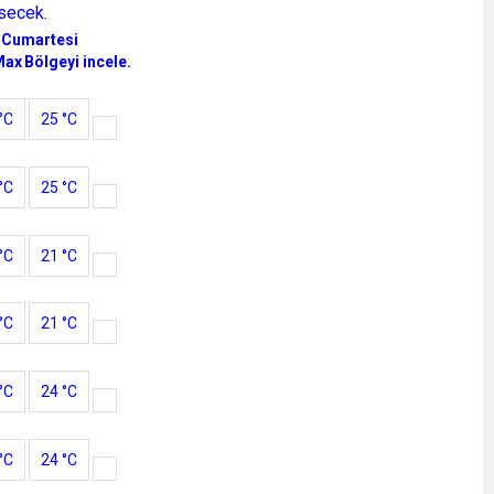
secek.
 Cumartesi
Max
Bölgeyi incele.
°C
25 °C
°C
25 °C
°C
21 °C
°C
21 °C
°C
24 °C
°C
24 °C