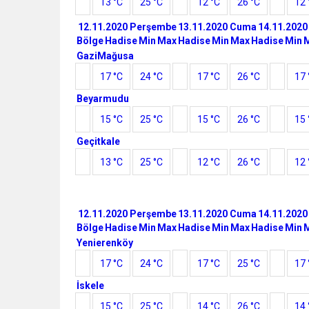
13 °C
25 °C
12 °C
26 °C
12 
12.11.2020 Perşembe
13.11.2020 Cuma
14.11.2020
Bölge
Hadise
Min
Max
Hadise
Min
Max
Hadise
Min
GaziMağusa
17 °C
24 °C
17 °C
26 °C
17 
Beyarmudu
15 °C
25 °C
15 °C
26 °C
15 
Geçitkale
13 °C
25 °C
12 °C
26 °C
12 
12.11.2020 Perşembe
13.11.2020 Cuma
14.11.2020
Bölge
Hadise
Min
Max
Hadise
Min
Max
Hadise
Min
Yenierenköy
17 °C
24 °C
17 °C
25 °C
17 
İskele
15 °C
25 °C
14 °C
26 °C
14 