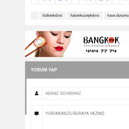
bültenkibris
haberkuzeykıbrıs
hava durumu
YORUM YAP