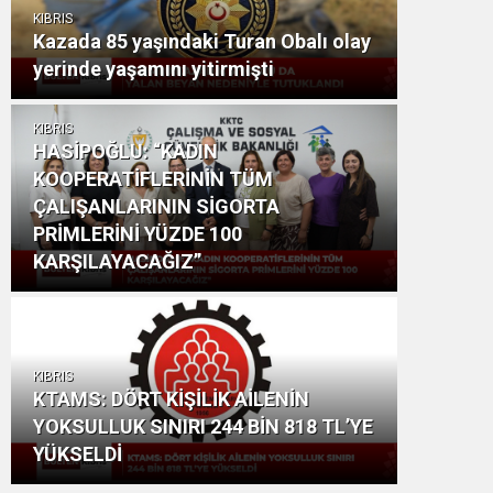
KIBRIS
Kazada 85 yaşındaki Turan Obalı olay
yerinde yaşamını yitirmişti
KIBRIS
HASİPOĞLU: “KADIN
KOOPERATİFLERİNİN TÜM
ÇALIŞANLARININ SİGORTA
PRİMLERİNİ YÜZDE 100
KARŞILAYACAĞIZ”
KIBRIS
KTAMS: DÖRT KİŞİLİK AİLENİN
YOKSULLUK SINIRI 244 BİN 818 TL’YE
YÜKSELDİ