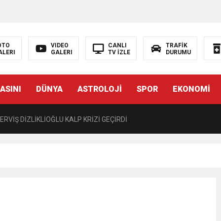
LIĞI ÖNGÖRÜMÜZ YÜZDE 7.5 İLE 8.5 ARASINDA
 sergi açılışında fenalaşarak hastaneye kaldırıldı
OTO
VIDEO
CANLI
TRAFİK
ALERI
GALERI
TV İZLE
DURUMU
 YÖNELİK HAMİTKÖY BARAJINDA TEC*V*Z İDDİASI
ASINI
DÜNYA
ASTROLOJİ
SPOR
EKONOMİ
TANEYE KALDIRILDI!
RVİŞ DİZLİKLİOĞLU KALP KRİZİ GEÇİRDİ
CÜ KARARNAME İLE KALMAYACAK MECLİSTEN GEÇECEK
T 15.30’DA AÇIKLAYACAĞIZ”
 EDEN BİR KARARNAME”