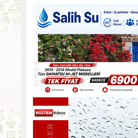
9:30
SON DAKİKA
13:49
İran, Hürmüz’de kontey
13:42
BEROVA: HAYAT PAHALI
20:30
Cumhurbaşkanı Erhürman