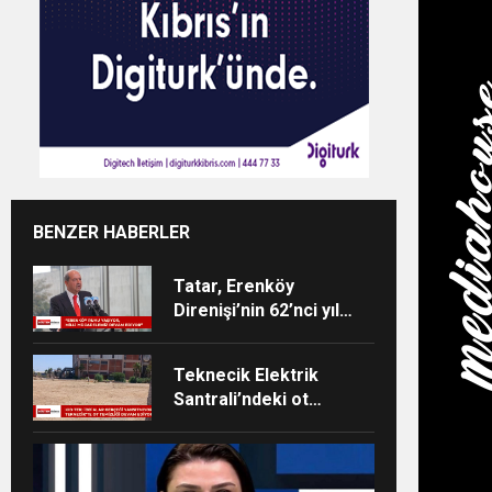
BENZER HABERLER
Tatar, Erenköy
Direnişi’nin 62’nci yıl
dönümü dolayısıyla
mesaj yayımladı
Teknecik Elektrik
Santrali’ndeki ot
temizliği 29
Temmuz’dan beri
devam ediyor