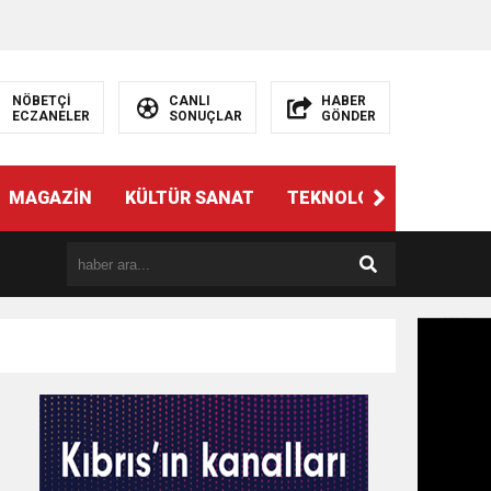
NÖBETÇİ
CANLI
HABER
ECZANELER
SONUÇLAR
GÖNDER
MAGAZİN
KÜLTÜR SANAT
TEKNOLOJİ
GÜNÜN 