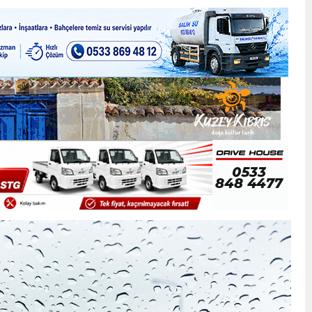
ner gemisini hedef aldı
LIĞI ÖNGÖRÜMÜZ YÜZDE 7.5 İLE 8.5 ARASINDA
 sergi açılışında fenalaşarak hastaneye kaldırıldı