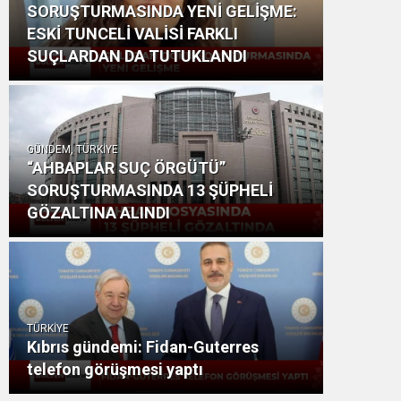
SORUŞTURMASINDA YENİ GELİŞME:
ESKİ TUNCELİ VALİSİ FARKLI
SUÇLARDAN DA TUTUKLANDI
GÜNDEM, TÜRKİYE
“AHBAPLAR SUÇ ÖRGÜTÜ”
SORUŞTURMASINDA 13 ŞÜPHELİ
GÖZALTINA ALINDI
TÜRKİYE
Kıbrıs gündemi: Fidan-Guterres
telefon görüşmesi yaptı