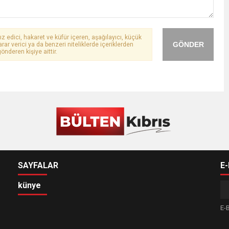
ız edici, hakaret ve küfür içeren, aşağılayıcı, küçük
GÖNDER
arar verici ya da benzeri niteliklerde içeriklerden
önderen kişiye aittir.
SAYFALAR
E
künye
E-B