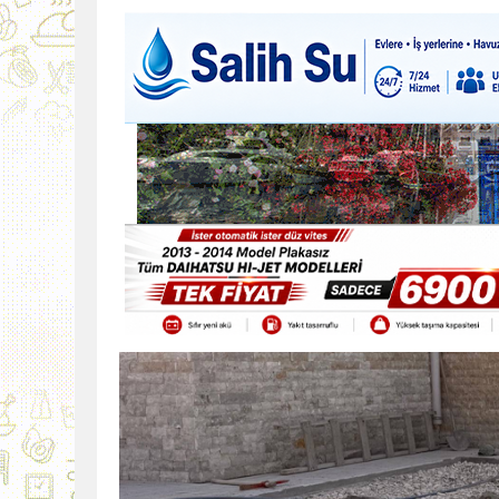
9:30
SON DAKİKA
13:49
İran, Hürmüz’de kontey
13:42
BEROVA: HAYAT PAHALI
20:30
Cumhurbaşkanı Erhürman