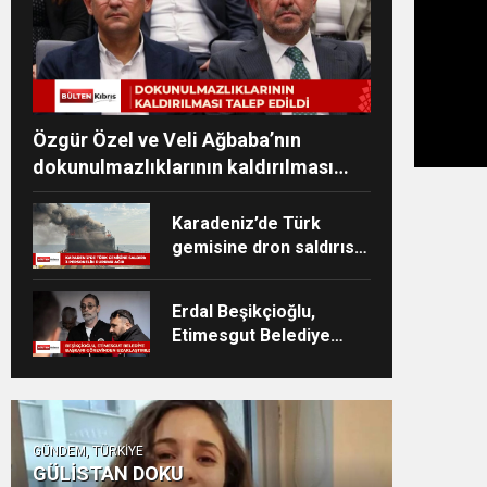
Özgür Özel ve Veli Ağbaba’nın
dokunulmazlıklarının kaldırılması
talep edildi
Karadeniz’de Türk
gemisine dron saldırısı:
3 personelin durumu
ağır
Erdal Beşikçioğlu,
Etimesgut Belediye
Başkanlığından
uzaklaştırıldı
GÜNDEM, TÜRKİYE
GÜLİSTAN DOKU