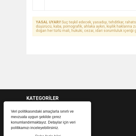
YASAL UYARI!
Suç teşkil edecek, yasadışı, tehditkar, rahats
düşürücü, kaba, pornografik, ahlaka aykırı, kişilik haklarına z
doğan her türlü mali, hukuki, cezai, idari sorumluluk içeriği g
KATEGORİLER
Veri politikasındaki amaçlarla sınırlı ve
mevzuata uygun şekilde çerez
konumlandırmaktayız. Detaylar için veri
politikamızı inceleyebilirsiniz.