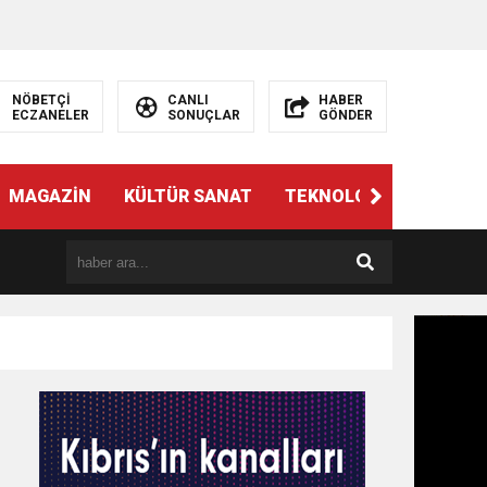
NÖBETÇİ
CANLI
HABER
ECZANELER
SONUÇLAR
GÖNDER
MAGAZİN
KÜLTÜR SANAT
TEKNOLOJİ
GÜNÜN 