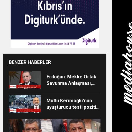
BENZER HABERLER
Erdoğan: Mekke Ortak
Savunma Anlaşması,
kolektif caydırıcılığı
güçlendirecek
Mutlu Kerimoğlu’nun
uyuşturucu testi pozitif
çıktı