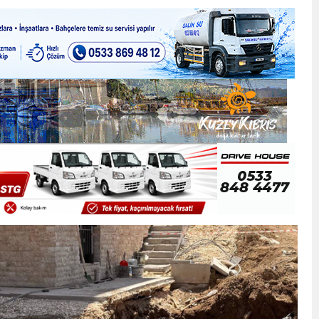
ner gemisini hedef aldı
LIĞI ÖNGÖRÜMÜZ YÜZDE 7.5 İLE 8.5 ARASINDA
 sergi açılışında fenalaşarak hastaneye kaldırıldı