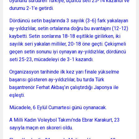
oyununu sürdüren Türkiye, üçüncü seti 25-14 kazandı ve
durumu 2-1’e getirdi.
Dördüncü setin başlarında 3 sayılık (3-6) fark yakalayan
ay-yıldızlılar, setin ortalarına doğru bu avantajını (12-12)
kaybetti. Setin sonlarına 18-18 eşitlikle girilirken, iki
sayılık seri yakalan milliler, 20-18 öne geçti. Çekişmeli
geçen setin sonunu iyi oynayan ay-yıldızlılar, dördüncü
seti 25-23, mücadeleyi de 3-1 kazandı.
Organizasyon tarihinde ilk kez yarı finale yükselme
başarısı gösteren ay-yıldızlılar, bu turda Türk
başantrenör Ferhat Akbaş’ın çalıştırdığı Japonya ile
eşleşti.
Mücadele, 6 Eylül Cumartesi günü oynanacak.
A Milli Kadın Voleybol Takımı’nda Ebrar Karakurt, 23
sayıyla maçın en skoreri oldu.