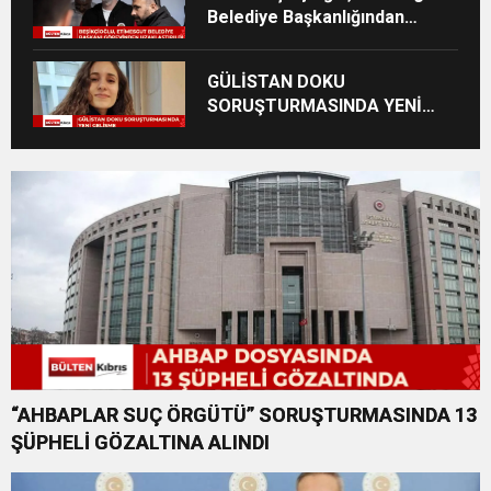
Belediye Başkanlığından
uzaklaştırıldı
GÜLİSTAN DOKU
SORUŞTURMASINDA YENİ
GELİŞME: ESKİ TUNCELİ
VALİSİ FARKLI SUÇLARDAN
DA TUTUKLANDI
“AHBAPLAR SUÇ ÖRGÜTÜ” SORUŞTURMASINDA 13
ŞÜPHELİ GÖZALTINA ALINDI