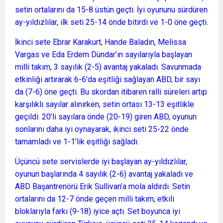
setin ortalarını da 15-8 üstün geçti. İyi oyununu sürdüren
ay-yıldızlılar, ilk seti 25-14 önde bitirdi ve 1-0 öne geçti.
İkinci sete Ebrar Karakurt, Hande Baladın, Melissa
Vargas ve Eda Erdem Dündar’ın sayılarıyla başlayan
milli takım, 3 sayılık (2-5) avantaj yakaladı. Savunmada
etkinliği artırarak 6-6’da eşitliği sağlayan ABD, bir sayı
da (7-6) öne geçti. Bu skordan itibaren ralli süreleri artıp
karşılıklı sayılar alınırken, setin ortası 13-13 eşitlikle
geçildi. 20’li sayılara önde (20-19) giren ABD, oyunun
sonlarını daha iyi oynayarak, ikinci seti 25-22 önde
tamamladı ve 1-1’lik eşitliği sağladı.
Üçüncü sete servislerde iyi başlayan ay-yıldızlılar,
oyunun başlarında 4 sayılık (2-6) avantaj yakaladı ve
ABD Başantrenörü Erik Sullivan’a mola aldırdı. Setin
ortalarını da 12-7 önde geçen milli takım, etkili
bloklarıyla farkı (9-18) iyice açtı. Set boyunca iyi