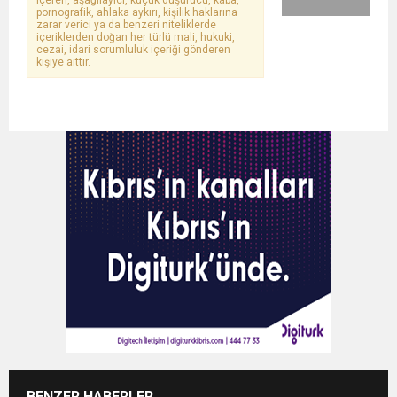
içeren, aşağılayıcı, küçük düşürücü, kaba,
pornografik, ahlaka aykırı, kişilik haklarına
zarar verici ya da benzeri niteliklerde
içeriklerden doğan her türlü mali, hukuki,
cezai, idari sorumluluk içeriği gönderen
kişiye aittir.
BENZER HABERLER