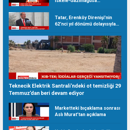
İskele-Gazimağusa
anayollarında kaza meydana
geldi
Tatar, Erenköy Direnişi’nin
62’nci yıl dönümü dolayısıyla
mesaj yayımladı
Teknecik Elektrik Santrali’ndeki ot temizliği 29
Temmuz’dan beri devam ediyor
Marketteki bıçaklama sonrası
Aslı Murat’tan açıklama