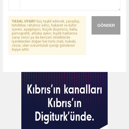
YASAL UYARI!
Suç teşkil edecek, yasadışı,
GÖNDER
tehditkar, rahatsız edici, hakaret ve küfür
içeren, aşağılayıcı, küçük düşürücü, kaba,
pornografik, ahlaka aykırı, kişilik haklarına
zarar verici ya da benzeri niteliklerde
içeriklerden doğan her türlü mali, hukuki,
cezai, idari sorumluluk içeriği gönderen
kişiye aittir.