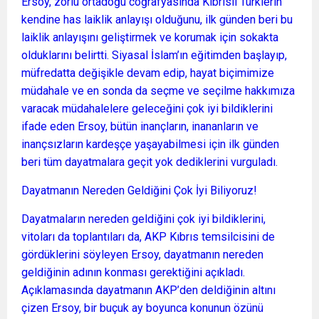
Ersoy, zorlu ortadoğu coğrafyasında Kıbrıslı Türklerin
kendine has laiklik anlayışı olduğunu, ilk günden beri bu
laiklik anlayışını geliştirmek ve korumak için sokakta
olduklarını belirtti. Siyasal İslam’ın eğitimden başlayıp,
müfredatta değişikle devam edip, hayat biçimimize
müdahale ve en sonda da seçme ve seçilme hakkımıza
varacak müdahalelere geleceğini çok iyi bildiklerini
ifade eden Ersoy, bütün inançların, inananların ve
inançsızların kardeşçe yaşayabilmesi için ilk günden
beri tüm dayatmalara geçit yok dediklerini vurguladı.
Dayatmanın Nereden Geldiğini Çok İyi Biliyoruz!
Dayatmaların nereden geldiğini çok iyi bildiklerini,
vitoları da toplantıları da, AKP Kıbrıs temsilcisini de
gördüklerini söyleyen Ersoy, dayatmanın nereden
geldiğinin adının konması gerektiğini açıkladı.
Açıklamasında dayatmanın AKP’den deldiğinin altını
çizen Ersoy, bir buçuk ay boyunca konunun özünü