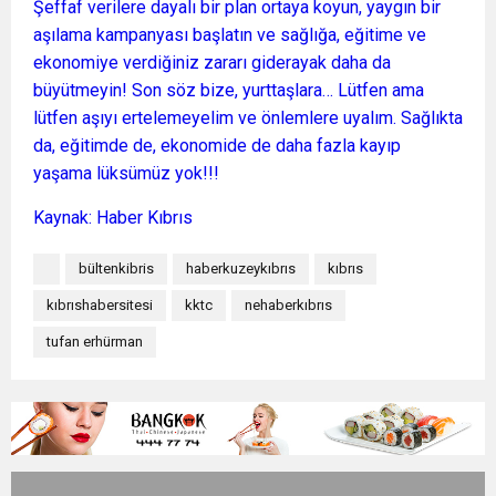
Şeffaf verilere dayalı bir plan ortaya koyun, yaygın bir
aşılama kampanyası başlatın ve sağlığa, eğitime ve
ekonomiye verdiğiniz zararı giderayak daha da
büyütmeyin! Son söz bize, yurttaşlara… Lütfen ama
lütfen aşıyı ertelemeyelim ve önlemlere uyalım. Sağlıkta
da, eğitimde de, ekonomide de daha fazla kayıp
yaşama lüksümüz yok!!!
Kaynak: Haber Kıbrıs
bültenkibris
haberkuzeykıbrıs
kıbrıs
kıbrıshabersitesi
kktc
nehaberkıbrıs
tufan erhürman