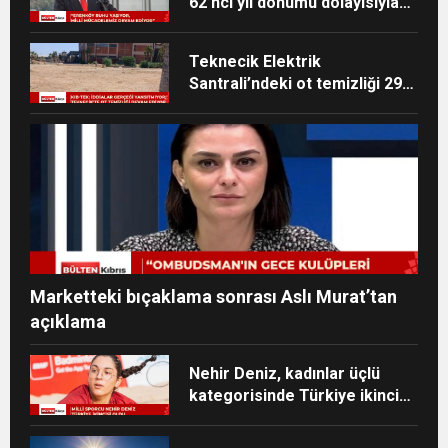
62’nci yıl dönümü dolayısıyla
mesaj yayımladı
Teknecik Elektrik
Santrali’ndeki ot temizliği 29
Temmuz’dan beri devam
ediyor
Marketteki bıçaklama sonrası Aslı Murat’tan
açıklama
Nehir Deniz, kadınlar üçlü
kategorisinde Türkiye ikincisi
oldu