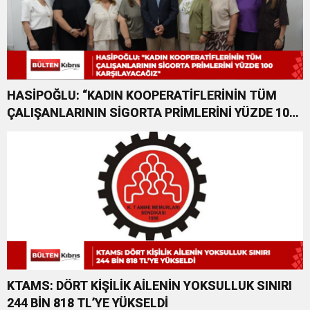
HASİPOĞLU: “KADIN KOOPERATİFLERİNİN TÜM
ÇALIŞANLARININ SİGORTA PRİMLERİNİ YÜZDE 100
KARŞILAYACAĞIZ”
KTAMS: DÖRT KİŞİLİK AİLENİN YOKSULLUK SINIRI
244 BİN 818 TL’YE YÜKSELDİ