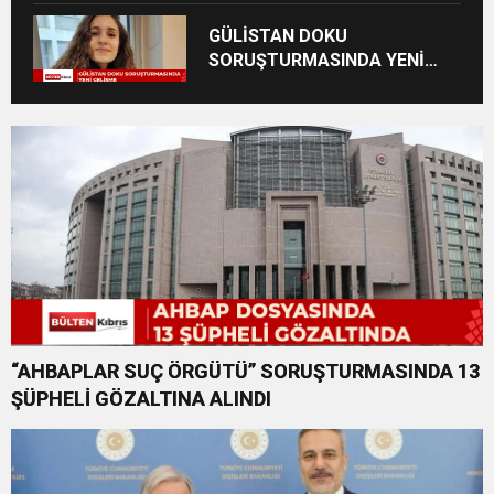
GÜLİSTAN DOKU
SORUŞTURMASINDA YENİ
GELİŞME: ESKİ TUNCELİ
VALİSİ FARKLI SUÇLARDAN
DA TUTUKLANDI
“AHBAPLAR SUÇ ÖRGÜTÜ” SORUŞTURMASINDA 13
ŞÜPHELİ GÖZALTINA ALINDI