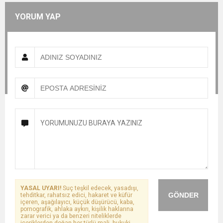
YORUM YAP
YASAL UYARI!
Suç teşkil edecek, yasadışı,
GÖNDER
tehditkar, rahatsız edici, hakaret ve küfür
içeren, aşağılayıcı, küçük düşürücü, kaba,
pornografik, ahlaka aykırı, kişilik haklarına
zarar verici ya da benzeri niteliklerde
içeriklerden doğan her türlü mali, hukuki,