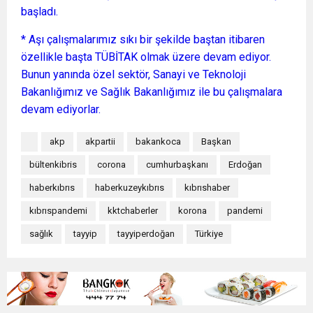
başladı.
* Aşı çalışmalarımız sıkı bir şekilde baştan itibaren
özellikle başta TÜBİTAK olmak üzere devam ediyor.
Bunun yanında özel sektör, Sanayi ve Teknoloji
Bakanlığımız ve Sağlık Bakanlığımız ile bu çalışmalara
devam ediyorlar.
akp
akpartii
bakankoca
Başkan
bültenkibris
corona
cumhurbaşkanı
Erdoğan
haberkıbrıs
haberkuzeykıbrıs
kıbrıshaber
kıbrıspandemi
kktchaberler
korona
pandemi
sağlık
tayyip
tayyiperdoğan
Türkiye