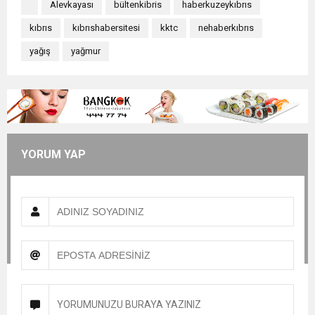
Alevkayası
bültenkibris
haberkuzeykıbrıs
kıbrıs
kıbrıshabersitesi
kktc
nehaberkıbrıs
yağış
yağmur
YORUM YAP