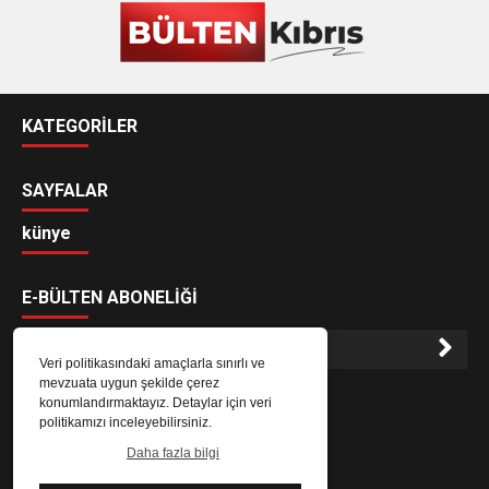
KATEGORİLER
SAYFALAR
künye
E-BÜLTEN ABONELİĞİ
Veri politikasındaki amaçlarla sınırlı ve
mevzuata uygun şekilde çerez
E-Bülten aboneliği ile haberlere daha hızlı erişin.
konumlandırmaktayız. Detaylar için veri
politikamızı inceleyebilirsiniz.
Daha fazla bilgi