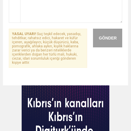
YASAL UYARI!
Suç teşkil edecek, yasadışı,
GÖNDER
tehditkar, rahatsız edici, hakaret ve küfür
içeren, aşağılayıcı, küçük düşürücü, kaba,
pornografik, ahlaka aykırı, kişilik haklarına
zarar verici ya da benzeri niteliklerde
içeriklerden doğan her türlü mali, hukuki,
cezai, idari sorumluluk içeriği gönderen
kişiye aittir.