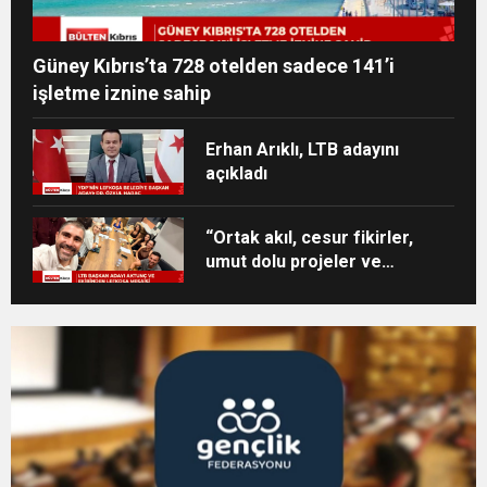
Güney Kıbrıs’ta 728 otelden sadece 141’i
işletme iznine sahip
Erhan Arıklı, LTB adayını
açıkladı
“Ortak akıl, cesur fikirler,
umut dolu projeler ve
heyecan dolu bir ekip”